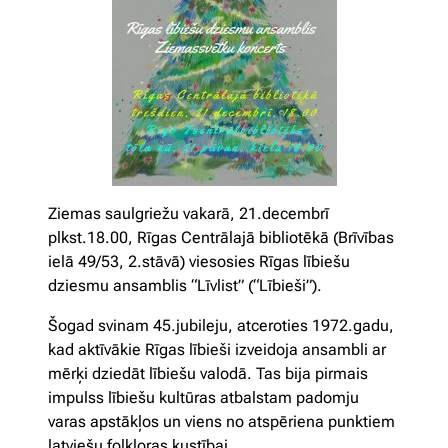
Ziemas saulgriežu vakarā, 21.decembrī
plkst.18.00, Rīgas Centrālajā bibliotēkā (Brīvības
ielā 49/53, 2.stāvā) viesosies Rīgas lībiešu
dziesmu ansamblis “Līvlist” (“Lībieši”).
Šogad svinam 45.jubileju, atceroties 1972.gadu,
kad aktīvākie Rīgas lībieši izveidoja ansambli ar
mērķi dziedāt lībiešu valodā. Tas bija pirmais
impulss lībiešu kultūras atbalstam padomju
varas apstākļos un viens no atspēriena punktiem
latviešu folkloras kustībai.