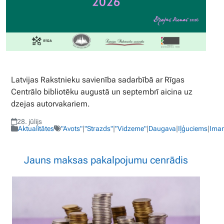
Latvijas Rakstnieku savienība sadarbībā ar Rīgas
Centrālo bibliotēku augustā un septembrī aicina uz
dzejas autorvakariem.
28. jūlijs
Aktualitātes
"Avots"
|
"Strazds"
|
"Vidzeme"
|
Daugava
|
Iļģuciems
|
Ima
Jauns maksas pakalpojumu cenrādis