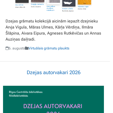
Dzejas grāmatu kolekcijā aicinām iepazīt dzejnieku
Arvja Vigula, Māras Ulmes, Kārļa Vērdiņa, Ilmāra
Šlāpina, Aivara Eipura, Agneses Rutkēvičas un Annas
Auziņas daiļradi.
6. augusts
Virtuālais grāmatu plaukts
Dzejas autorvakari 2026