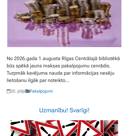
No 2026.gada 1.augusta Rīgas Centrālajā bibliotēkā
būs spēkā jauns maksas pakalpojumu cenrādis.
Turpmāk kavējuma nauda par informācijas nesēju
lietošanu ilgāk par noteikto…
20. jūlijs
Pakalpojumi
Uzmanību! Svarīgi!