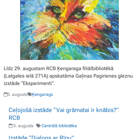
Līdz 29. augustam RCB Ķengaraga filiālbibliotēkā
(Latgales ielā 271A) apskatāma Gaļinas Pagirienes gleznu
izstāde “Eksperimenti”.
5. augusts
Ķengarags
Ceļojošā izstāde “Vai grāmatai ir knābis?”
RCB
5. augusts
Centrālā bibliotēka
Izstāde “Dialogs ar Rīgu”