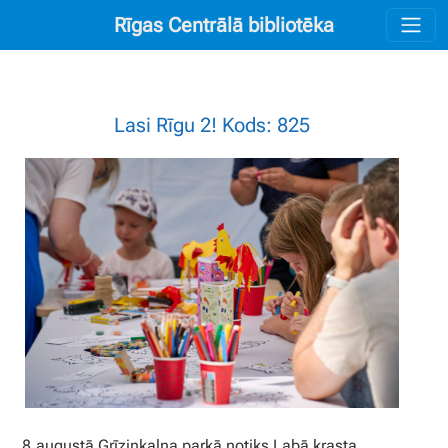
Rīgas Centrālā bibliotēka
Lasi Rīgu 2! Kods: 825
8.augustā Grīziņkalna parkā notiks Labā krasta