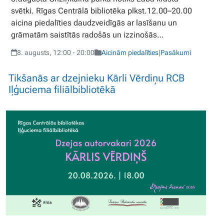
svētki. Rīgas Centrālā bibliotēka plkst.12.00–20.00
aicina piedalīties daudzveidīgās ar lasīšanu un
grāmatām saistītās radošās un izzinošās…
8. augusts, 12:00 - 20:00
Aicinām piedalīties
|
Pasākumi
Tikšanās ar dzejnieku Kārli Vērdiņu RCB
Iļģuciema filiālbibliotēkā