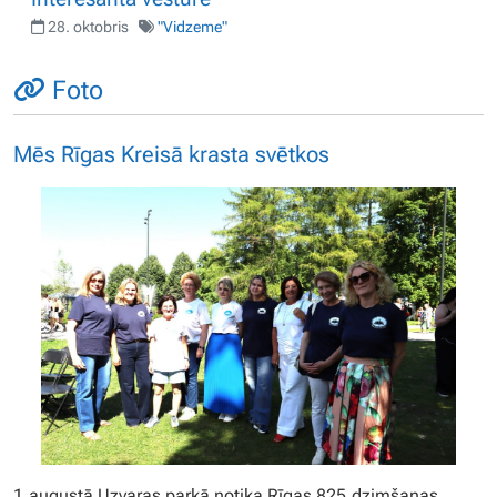
28. oktobris
"Vidzeme"
Foto
Mēs Rīgas Kreisā krasta svētkos
1.augustā Uzvaras parkā notika Rīgas 825.dzimšanas