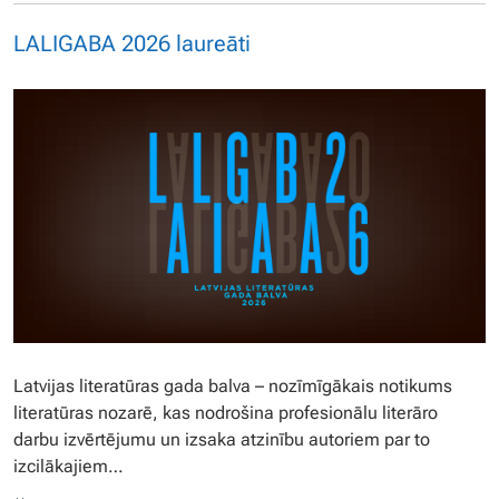
LALIGABA 2026 laureāti
Latvijas literatūras gada balva – nozīmīgākais notikums
literatūras nozarē, kas nodrošina profesionālu literāro
darbu izvērtējumu un izsaka atzinību autoriem par to
izcilākajiem…