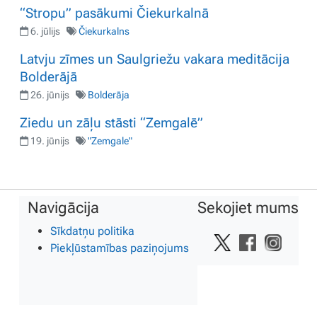
“Stropu” pasākumi Čiekurkalnā
6. jūlijs
Čiekurkalns
Latvju zīmes un Saulgriežu vakara meditācija
Bolderājā
26. jūnijs
Bolderāja
Ziedu un zāļu stāsti “Zemgalē”
19. jūnijs
"Zemgale"
Navigācija
Sekojiet mums
Sīkdatņu politika
Piekļūstamības paziņojums