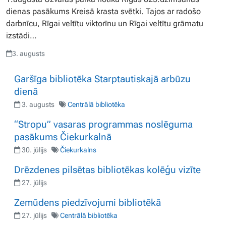
dienas pasākums Kreisā krasta svētki. Tajos ar radošo
darbnīcu, Rīgai veltītu viktorīnu un Rīgai veltītu grāmatu
izstādi…
3. augusts
Garšīga bibliotēka Starptautiskajā arbūzu
dienā
3. augusts
Centrālā bibliotēka
“Stropu” vasaras programmas noslēguma
pasākums Čiekurkalnā
30. jūlijs
Čiekurkalns
Drēzdenes pilsētas bibliotēkas kolēģu vizīte
27. jūlijs
Zemūdens piedzīvojumi bibliotēkā
27. jūlijs
Centrālā bibliotēka