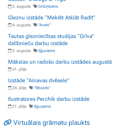
5. augusts
Grīziņkalns
Gleznu izstāde “Meklēt Atklāt Radīt”
4. augusts
"Avots"
Tautas glezniecības studijas “Grīva”
dalībnieču darbu izstāde
3. augusts
Iļģuciems
Mākslas un radošo darbu izstādes augustā
31. jūlijs
Izstāde “Ainavas dvēsele”
24. jūlijs
"Strazds"
Ilustratores Perchik darbu izstāde
21. jūlijs
Iļģuciems
Virtuālais grāmatu plaukts