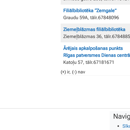
Filiālbibliotēka “Zemgale”
Graudu 59A, tālr.67848096
Ziemeļblāzmas filiālbibliotēka
Ziemeļblāzmas 36, tālr.678488
Ārējais apkalpošanas punkts
Rīgas patversmes Dienas centrā
Katoļu 57, tālr.67181671
(+) ir, (-) nav
Navig
Sīk