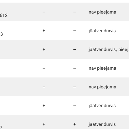
–
–
nav pieejama
3612
+
–
jāatver durvis
43
+
–
jāatver durvis, piee
–
–
nav pieejama
–
–
nav pieejama
+
–
jāatver durvis
+
+
jāatver durvis
17