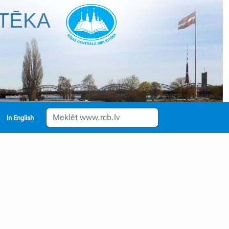
OTĒKA
English