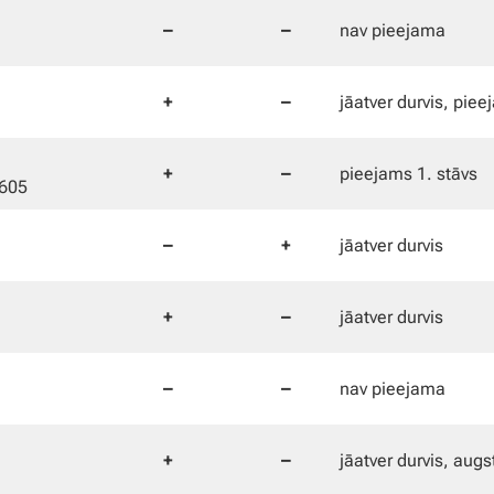
–
–
nav pieejama
+
–
jāatver durvis, piee
+
–
pieejams 1. stāvs
3605
–
+
jāatver durvis
+
–
jāatver durvis
–
–
nav pieejama
+
–
jāatver durvis, augs