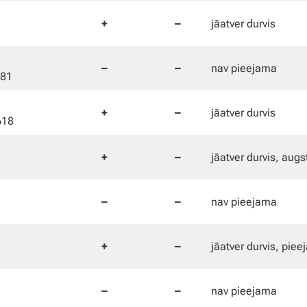
+
–
jāatver durvis
–
–
nav pieejama
281
+
–
jāatver durvis
618
+
–
jāatver durvis, augst
–
–
nav pieejama
+
–
jāatver durvis, piee
–
–
nav pieejama