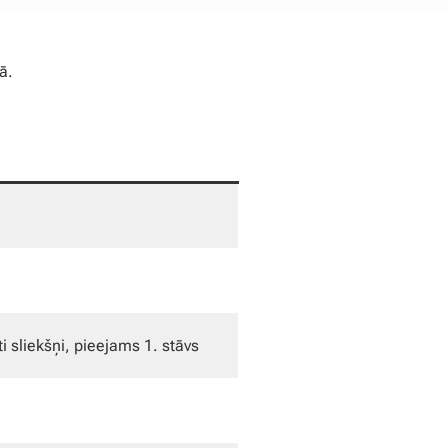
ā.
ti sliekšņi, pieejams 1. stāvs