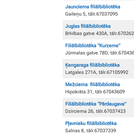
Jaunciema filiālbibliotēka
Gaileņu 5, tālr.67037095
Juglas filiālbibliotēka
Brīvības gatve 430A, tālr.67026
Filiālbibliotēka “Kurzeme”
Jūrmalas gatve 78D, tālr.67043
Ķengaraga filiālbibliotēka
Latgales 271A, tālr.67105992
Mežciema filiālbibliotēka
Hipokrāta 31, tālr.67043609
Filiālbibliotēka “Pārdaugava”
Dzirciema 26, tālr.67037423
Pļavnieku filiālbibliotēka
Salnas 8, tālr.67037339