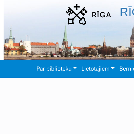
RĪ
Par bibliotēku
Lietotājiem
Bērn