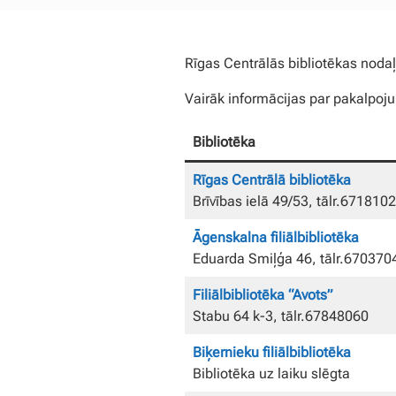
Rīgas Centrālās bibliotēkas nodaļa
Vairāk informācijas par pakalpoju
Bibliotēka
Rīgas Centrālā bibliotēka
Brīvības ielā 49/53, tālr.671810
Āgenskalna filiālbibliotēka
Eduarda Smiļģa 46, tālr.670370
Filiālbibliotēka “Avots”
Stabu 64 k-3, tālr.67848060
Biķernieku filiālbibliotēka
Bibliotēka uz laiku slēgta