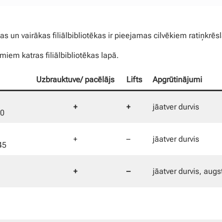
s un vairākas filiālbibliotēkas ir pieejamas cilvēkiem ratiņkrēsl
miem katras filiālbibliotēkas lapā.
Uzbrauktuve/ pacēlājs
Lifts
Apgrūtinājumi
+
+
jāatver durvis
20
+
–
jāatver durvis
45
+
–
jāatver durvis, augs