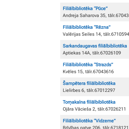
Filiālbibliotēka “Pūce”
Andreja Saharova 35, tālr.6704
Filiālbibliotēka “Rēzna”
Valērijas Seiles 14, tālr.671059
Sarkandaugavas filiālbibliotēka
Aptiekas 14A, tālr.67026109
Filiālbibliotēka “Strazds”
Kvēles 15, tālr.67043616
Šampētera filiālbibliotēka
Lielirbes 6, tālr.67012297
Torņakalna filiālbibliotēka
Ojāra Vācieša 2, tālr.67026211
Filiālbibliotēka “Vidzeme”
Brīvības gatve 206, tālr.671812