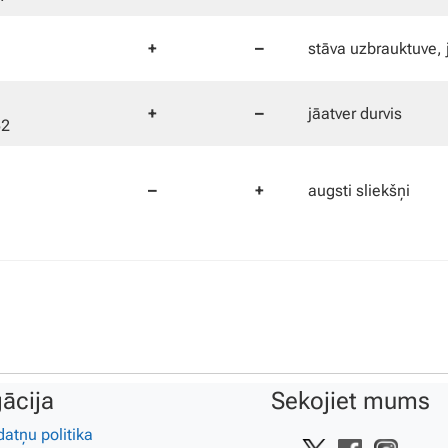
+
–
stāva uzbrauktuve, 
+
–
jāatver durvis
52
–
+
augsti sliekšņi
ācija
Sekojiet mums
datņu politika