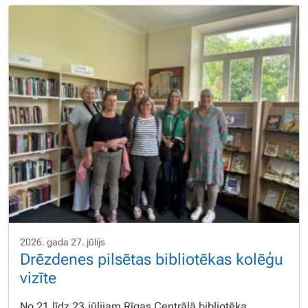
2026. gada 27. jūlijs
Drēzdenes pilsētas bibliotēkas kolēģu
vizīte
No 21.līdz 23.jūlijam Rīgas Centrālā bibliotēka