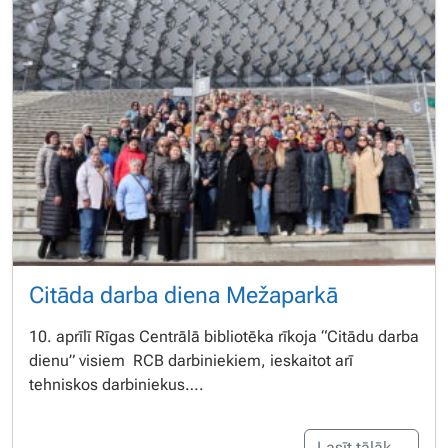
Citāda darba diena Mežaparkā
10. aprīlī Rīgas Centrālā bibliotēka rīkoja “Citādu darba
dienu” visiem RCB darbiniekiem, ieskaitot arī
tehniskos darbiniekus….
Lasīt tālāk…