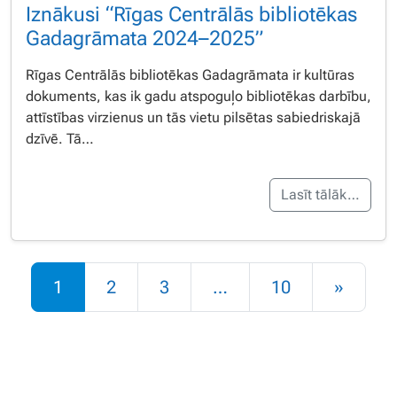
Iznākusi “Rīgas Centrālās bibliotēkas
Gadagrāmata 2024–2025”
Rīgas Centrālās bibliotēkas Gadagrāmata ir kultūras
dokuments, kas ik gadu atspoguļo bibliotēkas darbību,
attīstības virzienus un tās vietu pilsētas sabiedriskajā
dzīvē. Tā…
Lasīt tālāk…
Rakstu navigācija
1
2
3
…
10
»