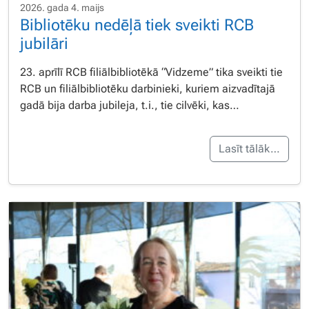
2026. gada 4. maijs
Bibliotēku nedēļā tiek sveikti RCB
jubilāri
23. aprīlī RCB filiālbibliotēkā “Vidzeme” tika sveikti tie
RCB un filiālbibliotēku darbinieki, kuriem aizvadītajā
gadā bija darba jubileja, t.i., tie cilvēki, kas…
Lasīt tālāk…