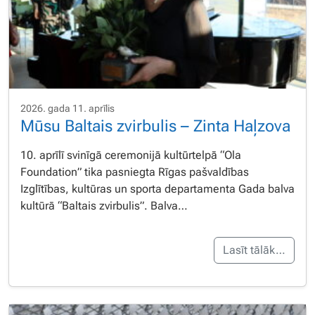
2026. gada 11. aprīlis
Mūsu Baltais zvirbulis – Zinta Haļzova
10. aprīlī svinīgā ceremonijā kultūrtelpā “Ola
Foundation” tika pasniegta Rīgas pašvaldības
Izglītības, kultūras un sporta departamenta Gada balva
kultūrā “Baltais zvirbulis”. Balva…
Lasīt tālāk…