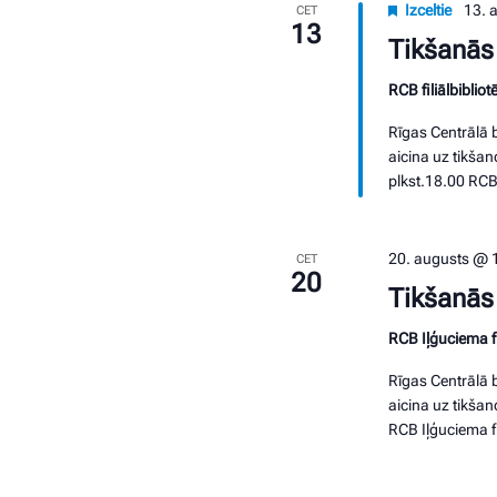
Izceltie
13. 
CET
13
Tikšanās
RCB filiālbibli
Rīgas Centrālā b
aicina uz tikša
plkst.18.00 RCB 
20. augusts @ 
CET
20
Tikšanās 
RCB Iļģuciema fi
Rīgas Centrālā b
aicina uz tikšan
RCB Iļģuciema fi