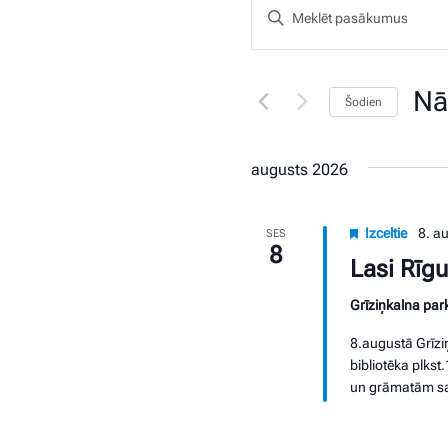
Pasākumi
Ievadiet
Meklēšana
atslēgvārdu.
Meklējiet
un
Pasākumi
skatu
Nā
Šodien
pēc
navigācija
atslēgvārda.
Izvēl
datu
augusts 2026
Izceltie
8. a
SES
8
Lasi Rīg
Grīziņkalna par
8.augustā Grīzi
bibliotēka plkst
un grāmatām sai