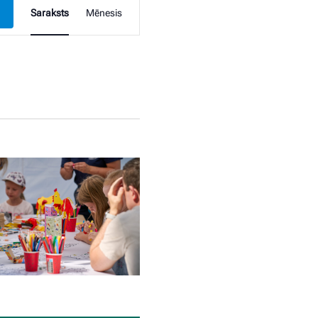
Pasākums
Saraksts
Mēnesis
Skatu
navigācija