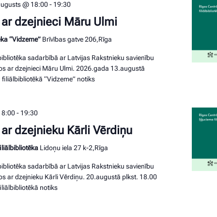
augusts @ 18:00
-
19:30
 ar dzejnieci Māru Ulmi
otēka “Vidzeme”
Brīvības gatve 206,Rīga
ibliotēka sadarbībā ar Latvijas Rakstnieku savienību
nos ar dzejnieci Māru Ulmi. 2026.gada 13.augustā
filiālbibliotēkā “Vidzeme” notiks
18:00
-
19:30
ar dzejnieku Kārli Vērdiņu
liālbibliotēka
Lidoņu iela 27 k-2,Rīga
ibliotēka sadarbībā ar Latvijas Rakstnieku savienību
os ar dzejnieku Kārli Vērdiņu. 20.augustā plkst. 18.00
liālbibliotēkā notiks