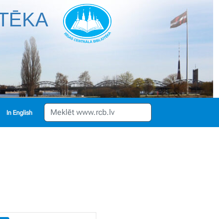
OTĒKA
English