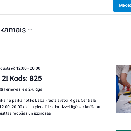
Meklēt
kamais
ēties
mu.
ugusts @ 12:00
-
20:00
u 2! Kods: 825
ks
Pērnavas iela 24,Rīga
ņkalna parkā notiks Labā krasta svētki. Rīgas Centrālā
.12.00–20.00 aicina piedalīties daudzveidīgās ar lasīšanu
stītās radošās un izzinošās