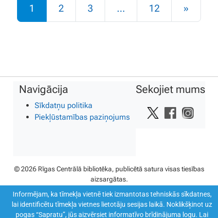
Rakstu navigācija
1
2
3
…
12
»
Navigācija
Sekojiet mums
Sīkdatņu politika
Piekļūstamības paziņojums
© 2026 Rīgas Centrālā bibliotēka, publicētā satura visas tiesības
aizsargātas.
Informējam, ka tīmekļa vietnē tiek izmantotas tehniskās sīkdatnes,
lai identificētu tīmekļa vietnes lietotāju sesijas laikā. Noklikšķinot uz
pogas “Sapratu”, jūs aizvērsiet informatīvo brīdinājuma logu. Lai