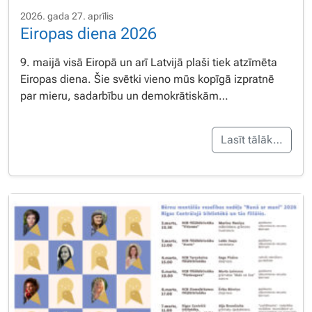
2026. gada 27. aprīlis
Eiropas diena 2026
9. maijā visā Eiropā un arī Latvijā plaši tiek atzīmēta
Eiropas diena. Šie svētki vieno mūs kopīgā izpratnē
par mieru, sadarbību un demokrātiskām…
Lasīt tālāk…