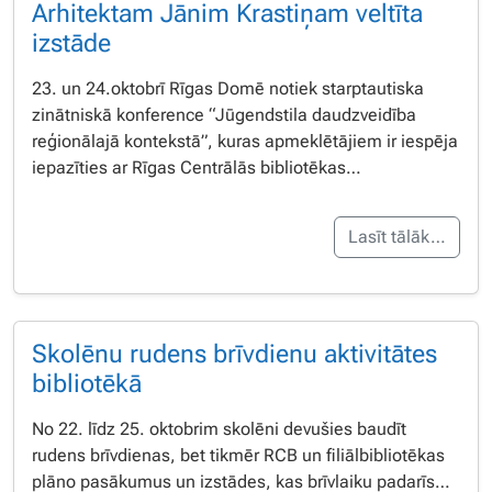
Arhitektam Jānim Krastiņam veltīta
izstāde
23. un 24.oktobrī Rīgas Domē notiek starptautiska
zinātniskā konference “Jūgendstila daudzveidība
reģionālajā kontekstā”, kuras apmeklētājiem ir iespēja
iepazīties ar Rīgas Centrālās bibliotēkas…
Lasīt tālāk…
Skolēnu rudens brīvdienu aktivitātes
bibliotēkā
No 22. līdz 25. oktobrim skolēni devušies baudīt
rudens brīvdienas, bet tikmēr RCB un filiālbibliotēkas
plāno pasākumus un izstādes, kas brīvlaiku padarīs…