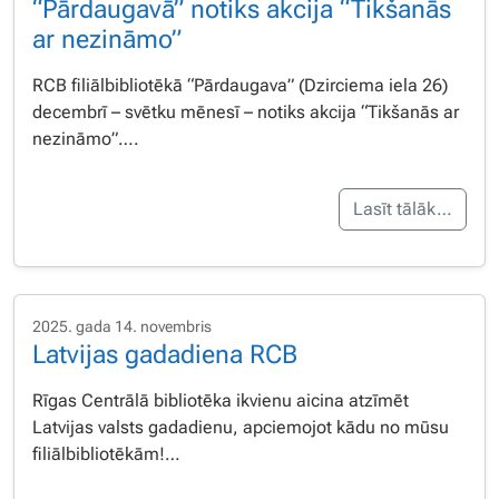
“Pārdaugavā” notiks akcija “Tikšanās
ar nezināmo”
RCB filiālbibliotēkā “Pārdaugava” (Dzirciema iela 26)
decembrī – svētku mēnesī – notiks akcija “Tikšanās ar
nezināmo”….
Lasīt tālāk…
2025. gada 14. novembris
Latvijas gadadiena RCB
Rīgas Centrālā bibliotēka ikvienu aicina atzīmēt
Latvijas valsts gadadienu, apciemojot kādu no mūsu
filiālbibliotēkām!…