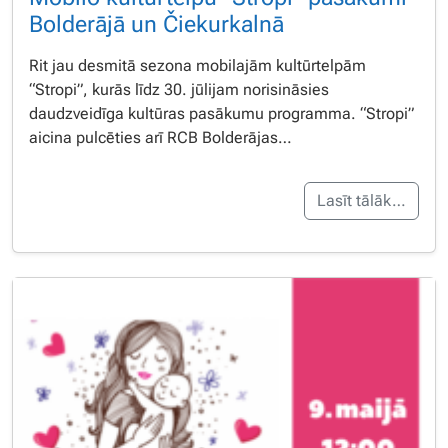
Bolderājā un Čiekurkalnā
Rit jau desmitā sezona mobilajām kultūrtelpām
“Stropi”, kurās līdz 30. jūlijam norisināsies
daudzveidīga kultūras pasākumu programma. “Stropi”
aicina pulcēties arī RCB Bolderājas…
Lasīt tālāk…