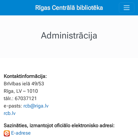
Rīgas Centrālā bibliotēka
Administrācija
Kontaktinformācija:
Brīvības ielā 49/53
Rīga, LV – 1010
tālr.: 67037121
e-pasts:
rcb@riga.lv
rcb.lv
Sazināties, izmantojot oficiālo elektronisko adresi:
E-adrese