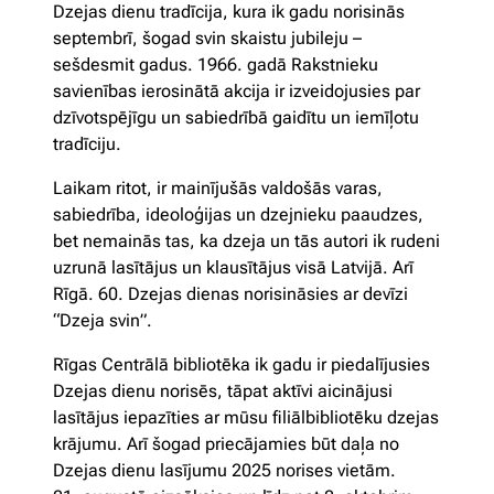
Dzejas dienu tradīcija, kura ik gadu norisinās
septembrī, šogad svin skaistu jubileju –
sešdesmit gadus. 1966. gadā Rakstnieku
savienības ierosinātā akcija ir izveidojusies par
dzīvotspējīgu un sabiedrībā gaidītu un iemīļotu
tradīciju.
Laikam ritot, ir mainījušās valdošās varas,
sabiedrība, ideoloģijas un dzejnieku paaudzes,
bet nemainās tas, ka dzeja un tās autori ik rudeni
uzrunā lasītājus un klausītājus visā Latvijā. Arī
Rīgā. 60. Dzejas dienas norisināsies ar devīzi
“Dzeja svin”.
Rīgas Centrālā bibliotēka ik gadu ir piedalījusies
Dzejas dienu norisēs, tāpat aktīvi aicinājusi
lasītājus iepazīties ar mūsu filiālbibliotēku dzejas
krājumu. Arī šogad priecājamies būt daļa no
Dzejas dienu lasījumu 2025 norises vietām.