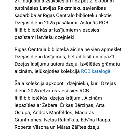
21. augustā aizsāksies un līdz pat 2. oktobrim
turpināsies Latvijas Rakstnieku savienības
sadarbībā ar Rīgas Centrālo bibliotēku rīkotie
Dzejas dienu 2025 pasākumi. Astoņās RCB
filiālbibliotēkās ar lasījumiem viesosies
pazīstami latviešu dzejnieki.
Rīgas Centrālā bibliotēka aicina ne vien apmeklēt
Dzejas dienu lasījumus, bet arī lasīt un iepazīt
Dzejas lasījumu autoru dzeju. Izvēlēties grāmatu
aicinām, ielūkojoties kolekcijā
RCB katalogā
Šajā kolekcijā apkopoti dzejnieku, kuri Dzejas
dienu 2025 ietvaros viesosies RCB
filiālbibliotēkās, dzejas krājumi. Aicinām
iepazīties ar Žebera, Ērikas Bērziņas, Arta
Ostupa, Andras Manfeldes, Madaras
Gruntmanes, Ivetas Ratinīkas, Edvīna Raupa,
Roberta Vilsona un Māras Zālītes dzeju.