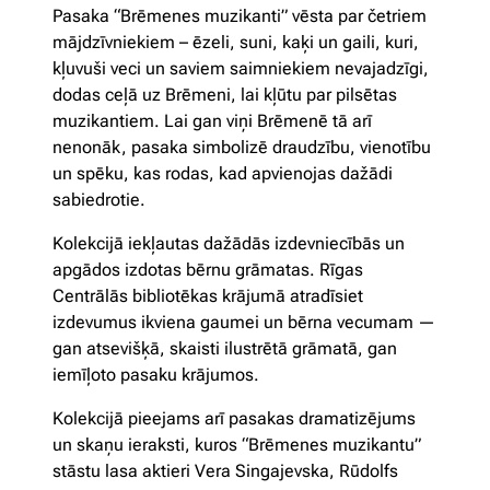
Pasaka “Brēmenes muzikanti” vēsta par četriem
mājdzīvniekiem – ēzeli, suni, kaķi un gaili, kuri,
kļuvuši veci un saviem saimniekiem nevajadzīgi,
dodas ceļā uz Brēmeni, lai kļūtu par pilsētas
muzikantiem. Lai gan viņi Brēmenē tā arī
nenonāk, pasaka simbolizē draudzību, vienotību
un spēku, kas rodas, kad apvienojas dažādi
sabiedrotie.
Kolekcijā iekļautas dažādās izdevniecībās un
apgādos izdotas bērnu grāmatas. Rīgas
Centrālās bibliotēkas krājumā atradīsiet
izdevumus ikviena gaumei un bērna vecumam —
gan atsevišķā, skaisti ilustrētā grāmatā, gan
iemīļoto pasaku krājumos.
Kolekcijā pieejams arī pasakas dramatizējums
un skaņu ieraksti, kuros “Brēmenes muzikantu”
stāstu lasa aktieri Vera Singajevska, Rūdolfs