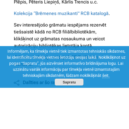
Plēpis, Pēteris Liepiņš, Kārlis Trencis u.c.
Kolekcija “Brēmenes muzikanti” RCB katalogā
.
Sev interesējošo grāmatu iespējams rezervēt
tiešsaistē kādā no RCB filiālbibliotēkām,
klikšķinot uz grāmatas nosaukuma un veicot
autorizāciju bibliotēkas lietotāja kontā.
Informējam, ka tīmekļa vietnē tiek izmantotas tehniskās sīkdatnes,
Grāmatu kolekciju veidoja RCB Bibliotēku
lai identificētu tīmekļa vietnes lietotāju sesijas laikā. Noklikšķinot uz
pogas “Sapratu”, jūs aizvērsiet informatīvo brīdinājuma logu. Lai
dienests.
uzzinātu vairāk informāciju par tīmekļa vietnē izmantotajām
tehniskajām sīkdatnēm, lūdzam noklikšķināt
šeit.
Sapratu
Dalīties ar šo rakstu
Virtuālais grāmatu plaukts