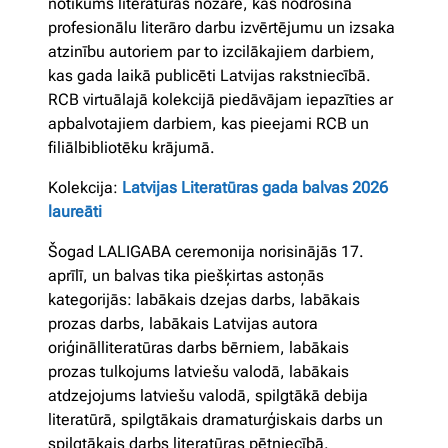
notikums literatūras nozarē, kas nodrošina
profesionālu literāro darbu izvērtējumu un izsaka
atzinību autoriem par to izcilākajiem darbiem,
kas gada laikā publicēti Latvijas rakstniecībā.
RCB virtuālajā kolekcijā piedāvājam iepazīties ar
apbalvotajiem darbiem, kas pieejami RCB un
filiālbibliotēku krājumā.
Kolekcija:
Latvijas Literatūras gada balvas 2026
laureāti
Šogad LALIGABA ceremonija norisinājās 17.
aprīlī, un balvas tika piešķirtas astoņās
kategorijās: labākais dzejas darbs, labākais
prozas darbs, labākais Latvijas autora
oriģinālliteratūras darbs bērniem, labākais
prozas tulkojums latviešu valodā, labākais
atdzejojums latviešu valodā, spilgtākā debija
literatūrā, spilgtākais dramaturģiskais darbs un
spilgtākais darbs literatūras pētniecībā.