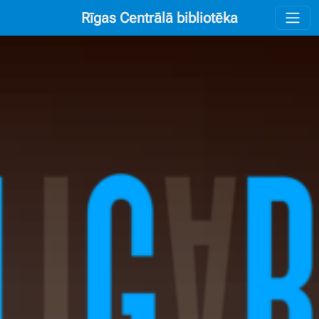
Rīgas Centrālā bibliotēka