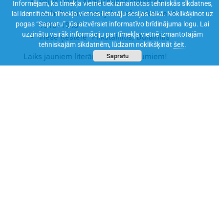
Pauls Daija “Apgaismības starpnieki:
Informējam, ka tīmekļa vietnē tiek izmantotas tehniskās sīkdatnes,
vācbaltiešu mācītāji latviešu rakstniecībā
lai identificētu tīmekļa vietnes lietotāju sesijas laikā. Noklikšķinot uz
pogas “Sapratu”, jūs aizvērsiet informatīvo brīdinājuma logu. Lai
1815–1848”
uzzinātu vairāk informāciju par tīmekļa vietnē izmantotajām
Inese Ķestere “Pirkstainītis, Dūrainītis”
tehniskajām sīkdatnēm, lūdzam noklikšķināt
šeit.
Sapratu
Laiks jauniem literāriem piedzīvojumiem!
Informācija par LALIGABA, laureātiem un
nominatiem
LALIGABA
.
Dalīties ar šo rakstu
Virtuālais grāmatu plaukts
2026. gada 23. aprīlis