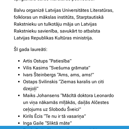
Balvu organizē Latvijas Universitātes Literatūras,
folkloras un mākslas institūts, Starptautiskā
Rakstnieku un tulkotāju māja un Latvijas
Rakstnieku savienība, savukārt to atbalsta
Latvijas Republikas Kultūras ministrija.
Šī gada laureāti:
Artis Ostups “Patiesība”
Vilis Kasims “Svešuma grāmata”
Ivars Šteinbergs “Ams, ams, ams!”
Ostaps Svilinskis “Ziemas karalis un citi
dzejoļi”
Maiks Johansens “Mācītā doktora Leonardo
un viņa nākamās mīļākās, daiļās Alčestes
ceļojums uz Slobodu Šveici”
Kirils Ēcis “Te nu ir tā vasariņa”
Inga Gaile “Sliktā māte”