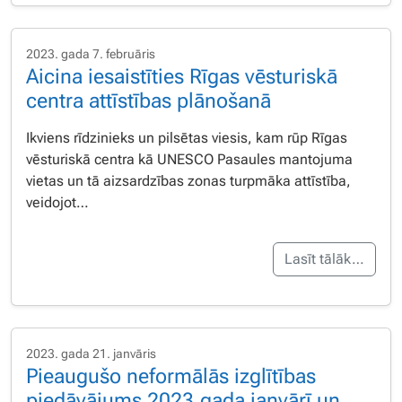
2023. gada 7. februāris
Aicina iesaistīties Rīgas vēsturiskā
centra attīstības plānošanā
Ikviens rīdzinieks un pilsētas viesis, kam rūp Rīgas
vēsturiskā centra kā UNESCO Pasaules mantojuma
vietas un tā aizsardzības zonas turpmāka attīstība,
veidojot…
Lasīt tālāk…
2023. gada 21. janvāris
Pieaugušo neformālās izglītības
piedāvājums 2023.gada janvārī un