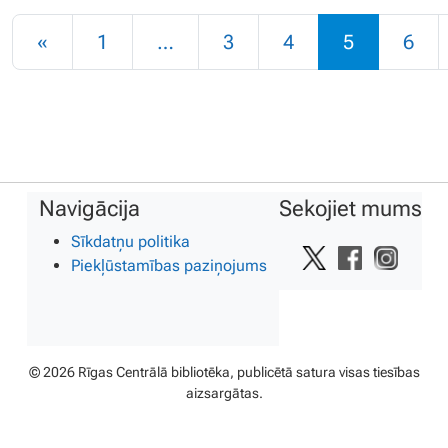
Rakstu navigācija
«
1
…
3
4
5
6
Navigācija
Sekojiet mums
Sīkdatņu politika
Piekļūstamības paziņojums
© 2026 Rīgas Centrālā bibliotēka, publicētā satura visas tiesības
aizsargātas.