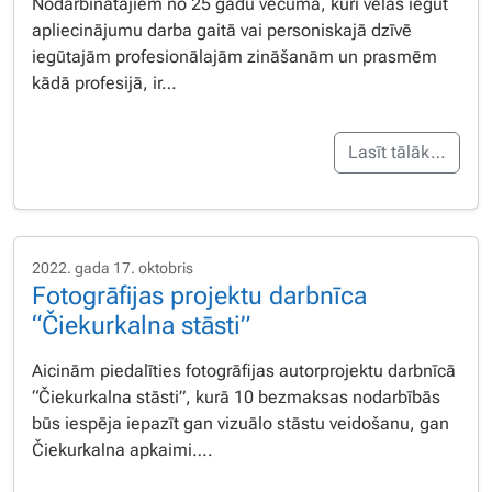
Nodarbinātajiem no 25 gadu vecuma, kuri vēlas iegūt
apliecinājumu darba gaitā vai personiskajā dzīvē
iegūtajām profesionālajām zināšanām un prasmēm
kādā profesijā, ir…
Lasīt tālāk…
2022. gada 17. oktobris
Fotogrāfijas projektu darbnīca
“Čiekurkalna stāsti”
Aicinām piedalīties fotogrāfijas autorprojektu darbnīcā
“Čiekurkalna stāsti”, kurā 10 bezmaksas nodarbībās
būs iespēja iepazīt gan vizuālo stāstu veidošanu, gan
Čiekurkalna apkaimi….