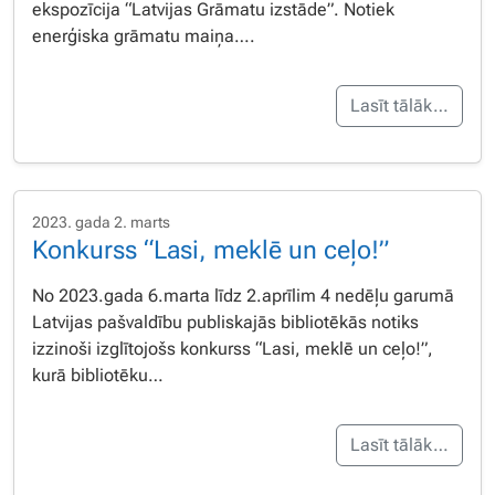
ekspozīcija “Latvijas Grāmatu izstāde”. Notiek
enerģiska grāmatu maiņa….
Lasīt tālāk…
2023. gada 2. marts
Konkurss “Lasi, meklē un ceļo!”
No 2023.gada 6.marta līdz 2.aprīlim 4 nedēļu garumā
Latvijas pašvaldību publiskajās bibliotēkās notiks
izzinoši izglītojošs konkurss “Lasi, meklē un ceļo!”,
kurā bibliotēku…
Lasīt tālāk…