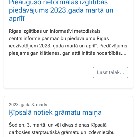
Pieaugušo neformālās izglītības
piedāvājums 2023.gada martā un
aprīlī
Rīgas Izglītības un informatīvi metodiskais
centrs informē par mācību piedāvājumu Rīgas
iedzīvotājiem 2023. gada martā un aprīlī. Piedāvājums
pieejams gan klātienes, gan attālinātās nodarbībās….
Lasīt tālāk…
2023. gada 3. marts
Ķīpsalā notiek grāmatu maiņa
Šodien, 3. martā, un vēl divas dienas Ķīpsalā
darbosies starptautiskā grāmatu un izdevniecību