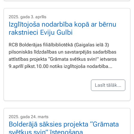
2025. gada 3. aprīlis
Izglītojoša nodarbība kopā ar bērnu
rakstnieci Eviju Gulbi
RCB Bolderājas filiālbibliotēkā (Gaigalas ielā 3)
pilsoniskās līdzdalības un savstarpējās sadarbības
attīstības projekta “Grāmata svētkus svin!” ietvaros
9.aprīlī plkst.10.00 notiks izglītojoša nodarbība…
Lasīt tālāk…
2025. gada 24. marts
Bolderājā sāksies projekta “Grāmata
svētkus svin” īstenošana