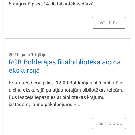
8.augustā plkst.14.00 bibliotēkas dārzā…
Lasīt tālāk…
2024. gada 10. jūlijs
RCB Bolderājas filiālbibliotēka aicina
ekskursijā
Katru trešdienu plkst. 12.00 Bolderājas filiālbibliotēka
aicina ekskursijā pa atjaunotajām bibliotēkas telpām.
Būs iespēja iepazīties ar bibliotēkas krājumu,
izstādēm, jauno pakalpojumu –…
Lasīt tālāk…