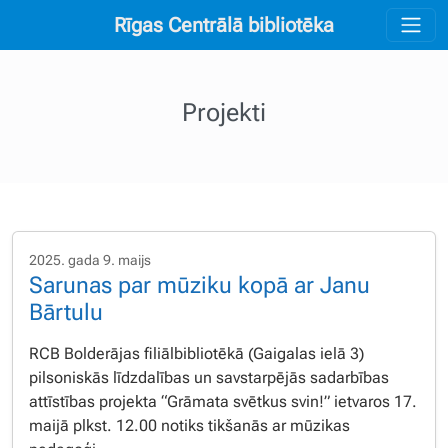
Rīgas Centrālā bibliotēka
Projekti
2025. gada 9. maijs
Sarunas par mūziku kopā ar Janu
Bārtulu
RCB Bolderājas filiālbibliotēkā (Gaigalas ielā 3)
pilsoniskās līdzdalības un savstarpējās sadarbības
attīstības projekta “Grāmata svētkus svin!” ietvaros 17.
maijā plkst. 12.00 notiks tikšanās ar mūzikas