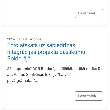
Lasīt tālāk…
2024. gada 4. oktobris
Foto atskats uz sabiedrības
integrācijas projekta pasākumu
Bolderājā
28. septembrī RCB Bolderājas filiālbibliotēkā notika Dr.
art. Astras Spalvēnas lekcija “Latviešu
pavārgrāmatas”….
Lasīt tālāk…