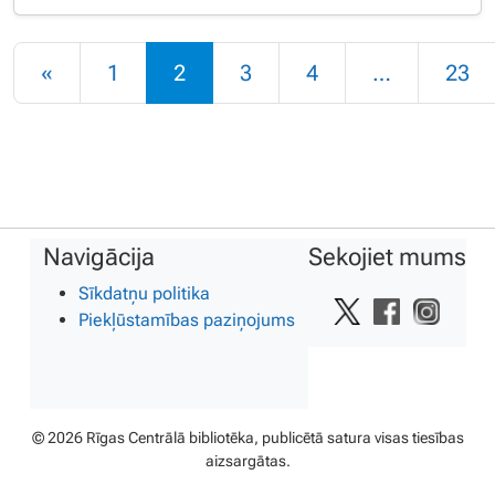
Rakstu navigācija
«
1
2
3
4
…
23
Navigācija
Sekojiet mums
Sīkdatņu politika
Piekļūstamības paziņojums
© 2026 Rīgas Centrālā bibliotēka, publicētā satura visas tiesības
aizsargātas.