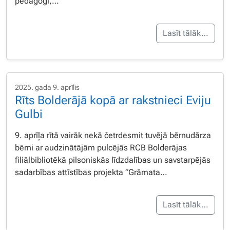
pedagoģi,…
Lasīt tālāk…
2025. gada 9. aprīlis
Rīts Bolderājā kopā ar rakstnieci Eviju
Gulbi
9. aprīļa rītā vairāk nekā četrdesmit tuvējā bērnudārza
bērni ar audzinātājām pulcējās RCB Bolderājas
filiālbibliotēkā pilsoniskās līdzdalības un savstarpējās
sadarbības attīstības projekta “Grāmata…
Lasīt tālāk…