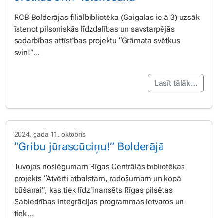
RCB Bolderājas filiālbibliotēka (Gaigalas ielā 3) uzsāk
īstenot pilsoniskās līdzdalības un savstarpējās
sadarbības attīstības projektu “Grāmata svētkus
svin!”…
Lasīt tālāk…
2024. gada 11. oktobris
“Gribu jūrascūciņu!” Bolderājā
Tuvojas noslēgumam Rīgas Centrālās bibliotēkas
projekts “Atvērti atbalstam, radošumam un kopā
būšanai”, kas tiek līdzfinansēts Rīgas pilsētas
Sabiedrības integrācijas programmas ietvaros un
tiek…