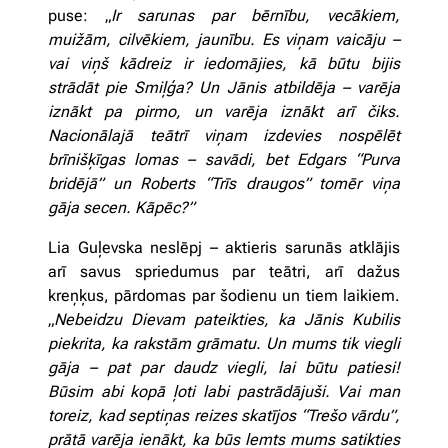
puse: „
Ir sarunas par bērnību, vecākiem,
muižām, cilvēkiem, jaunību. Es viņam vaicāju –
vai viņš kādreiz ir iedomājies, kā būtu bijis
strādāt pie Smiļģa? Un Jānis atbildēja – varēja
iznākt pa pirmo, un varēja iznākt arī čiks.
Nacionālajā teātrī viņam izdevies nospēlēt
brīnišķīgas lomas – savādi, bet Edgars “Purva
bridējā” un Roberts “Trīs draugos” tomēr viņa
gāja secen. Kāpēc?”
Lia Guļevska neslēpj – aktieris sarunās atklājis
arī savus spriedumus par teātri, arī dažus
kreņķus, pārdomas par šodienu un tiem laikiem.
„
Nebeidzu Dievam pateikties, ka Jānis Kubilis
piekrita, ka rakstām grāmatu. Un mums tik viegli
gāja – pat par daudz viegli, lai būtu patiesi!
Būsim abi kopā ļoti labi pastrādājuši. Vai man
toreiz, kad septiņas reizes skatījos “Trešo vārdu”,
prātā varēja ienākt, ka būs lemts mums satikties