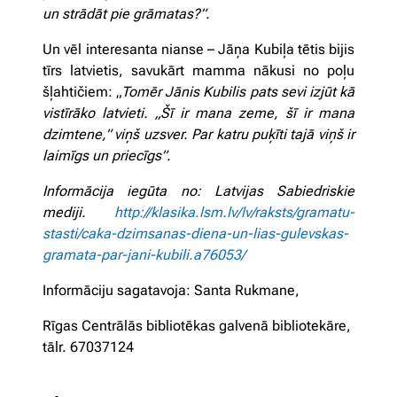
un strādāt pie grāmatas?”.
Un vēl interesanta nianse – Jāņa Kubiļa tētis bijis
tīrs latvietis, savukārt mamma nākusi no poļu
šļahtičiem: „
Tomēr Jānis Kubilis pats sevi izjūt kā
vistīrāko latvieti. „Šī ir mana zeme, šī ir mana
dzimtene,” viņš uzsver. Par katru puķīti tajā viņš ir
laimīgs un priecīgs”.
Informācija iegūta no: Latvijas Sabiedriskie
mediji.
http://klasika.lsm.lv/lv/raksts/gramatu-
stasti/caka-dzimsanas-diena-un-lias-gulevskas-
gramata-par-jani-kubili.a76053/
Informāciju sagatavoja: Santa Rukmane,
Rīgas Centrālās bibliotēkas galvenā bibliotekāre,
tālr. 67037124