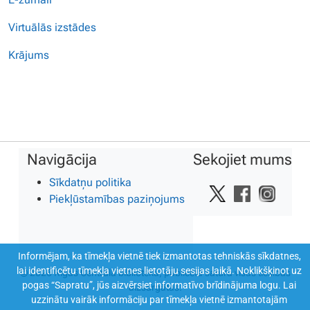
Virtuālās izstādes
Krājums
Navigācija
Sekojiet mums
Sīkdatņu politika
Piekļūstamības paziņojums
Informējam, ka tīmekļa vietnē tiek izmantotas tehniskās sīkdatnes,
lai identificētu tīmekļa vietnes lietotāju sesijas laikā. Noklikšķinot uz
© 2026 Rīgas Centrālā bibliotēka, publicētā satura visas tiesības
pogas “Sapratu”, jūs aizvērsiet informatīvo brīdinājuma logu. Lai
aizsargātas.
uzzinātu vairāk informāciju par tīmekļa vietnē izmantotajām