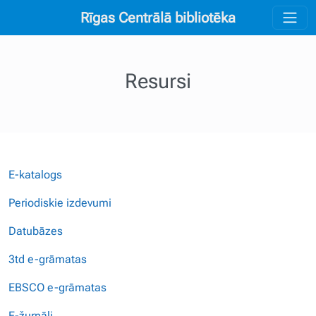
Rīgas Centrālā bibliotēka
Resursi
E-katalogs
Periodiskie izdevumi
Datubāzes
3td e-grāmatas
EBSCO e-grāmatas
E-žurnāli