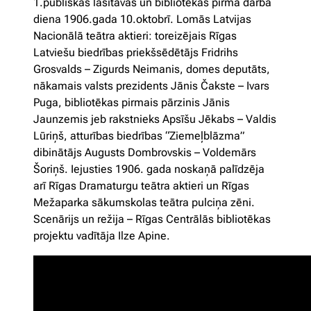
1.publiskās lasītavas un bibliotēkas pirmā darba
diena 1906.gada 10.oktobrī. Lomās Latvijas
Nacionālā teātra aktieri: toreizējais Rīgas
Latviešu biedrības priekšsēdētājs Fridrihs
Grosvalds – Zigurds Neimanis, domes deputāts,
nākamais valsts prezidents Jānis Čakste – Ivars
Puga, bibliotēkas pirmais pārzinis Jānis
Jaunzemis jeb rakstnieks Apsīšu Jēkabs – Valdis
Lūriņš, atturības biedrības “Ziemeļblāzma”
dibinātājs Augusts Dombrovskis – Voldemārs
Šoriņš. Iejusties 1906. gada noskaņā palīdzēja
arī Rīgas Dramaturgu teātra aktieri un Rīgas
Mežaparka sākumskolas teātra pulciņa zēni.
Scenārijs un režija – Rīgas Centrālās bibliotēkas
projektu vadītāja Ilze Apine.