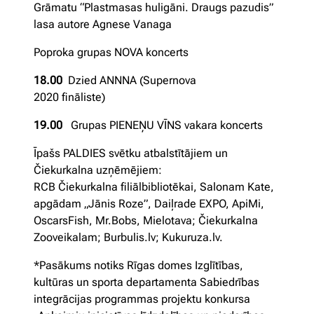
Grāmatu “Plastmasas huligāni. Draugs pazudis”
lasa autore Agnese Vanaga
Poproka grupas NOVA koncerts
18.00
Dzied ANNNA (Supernova
2020 fināliste)
19.00
Grupas PIENEŅU VĪNS vakara koncerts
Īpašs PALDIES svētku atbalstītājiem un
Čiekurkalna uzņēmējiem:
RCB Čiekurkalna filiālbibliotēkai, Salonam Kate,
apgādam „Jānis Roze”, Daiļrade EXPO, ApiMi,
OscarsFish, Mr.Bobs, Mielotava; Čiekurkalna
Zooveikalam; Burbulis.lv; Kukuruza.lv.
*Pasākums notiks Rīgas domes Izglītības,
kultūras un sporta departamenta Sabiedrības
integrācijas programmas projektu konkursa