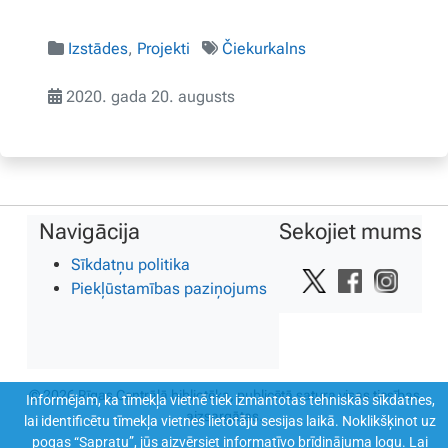
Izstādes
,
Projekti
Čiekurkalns
2020. gada 20. augusts
Navigācija
Sekojiet mums
Sīkdatņu politika
Piekļūstamības paziņojums
© 2026 Rīgas Centrālā bibliotēka, publicētā satura visas tiesības
Informējam, ka tīmekļa vietnē tiek izmantotas tehniskās sīkdatnes,
aizsargātas.
lai identificētu tīmekļa vietnes lietotāju sesijas laikā. Noklikšķinot uz
pogas “Sapratu”, jūs aizvērsiet informatīvo brīdinājuma logu. Lai