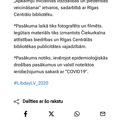
„Apkaimju iniciatīvas līdzdalības un piederības
veicināšanai” ietvaros, sadarbībā ar Rīgas
Centrālo bibliotēku.
*Pasākuma laikā tiks fotografēts un filmēts.
Iegūtais materiāls tiks izmantots Čiekurkalna
attīstības biedrības un Rīgas Centrālās
bibliotēkas publicitātes vajadzībām.
*Pasākums notiks, ievērojot epidemioloģiskās
drošības pasākumus un valstī noteiktos
ierobežojumus sakarā ar “COVID19”.
#LibdayLV_2020
Dalīties ar šo rakstu