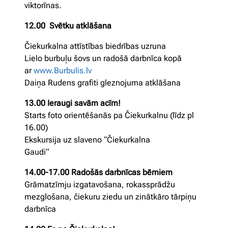
viktorīnas.
12.00 Svētku atklāšana
Čiekurkalna attīstības biedrības uzruna
Lielo burbuļu šovs un radošā darbnīca kopā
ar
www.Burbulis.lv
Daiņa Rudens grafiti gleznojuma atklāšana
13.00 Ieraugi savām acīm!
Starts foto orientēšanās pa Čiekurkalnu (līdz pl
16.00)
Ekskursija uz slaveno “Čiekurkalna
Gaudi“
14.00-17.00 Radošās darbnīcas bērniem
Grāmatzīmju izgatavošana, rokassprādžu
mezglošana, čiekuru ziedu un zinātkāro tārpiņu
darbnīca