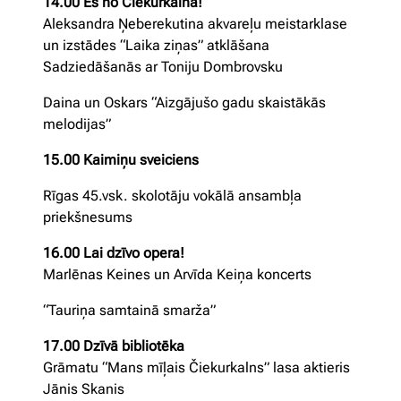
14.00 Es no Čiekurkalna!
Aleksandra Ņeberekutina akvareļu meistarklase
un izstādes “Laika ziņas” atklāšana
Sadziedāšanās ar Toniju Dombrovsku
Daina un Oskars “Aizgājušo gadu skaistākās
melodijas”
15.00 Kaimiņu sveiciens
Rīgas 45.vsk. skolotāju vokālā ansambļa
priekšnesums
16.00 Lai dzīvo opera!
Marlēnas Keines un Arvīda Keiņa koncerts
“Tauriņa samtainā smarža”
17.00 Dzīvā bibliotēka
Grāmatu “Mans mīļais Čiekurkalns” lasa aktieris
Jānis Skanis