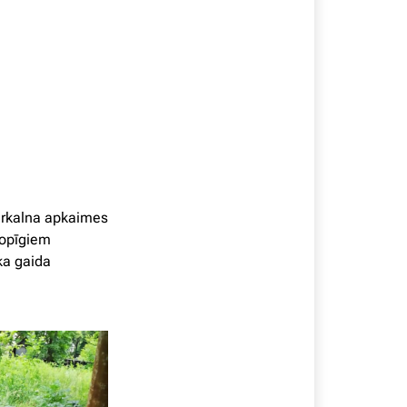
kurkalna apkaimes
kopīgiem
ka gaida