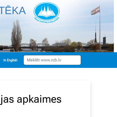
OTĒKA
English
vojas apkaimes