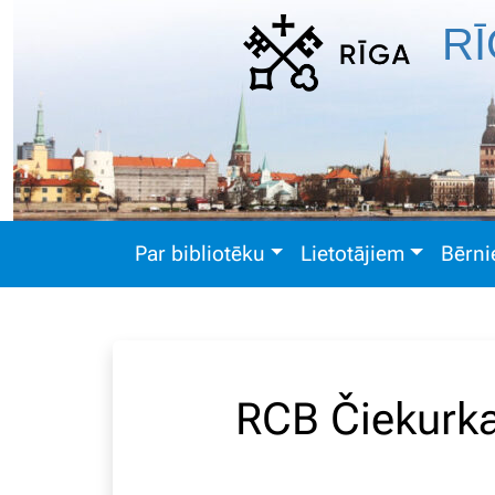
RĪ
Par bibliotēku
Lietotājiem
Bērn
RCB Čiekurkal