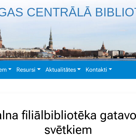
GAS CENTRĀLĀ BIBLI
iem
Resursi
Aktualitātes
Kontakti
na filiālbibliotēka gata
svētkiem