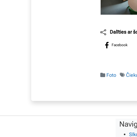
Dalīties ar š
Facebook
Foto
Čiek
Navig
Sīk