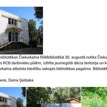
bibliotēkas Čiekurkalna filiālbibliotēkā 30. augustā notiks Čie
s RCB darbinieku pūlēm, iztīrīta jauniegūtā dārza teritorija un 
rkalna atbalsta biedrību sakopts bibliotēkas pagalms. Bibliotē
mere, Daina Ģeibaka