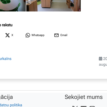
o rakstu
X
Whatsapp
Email
urkalns
20
augu
ācija
Sekojiet mums
datņu politika