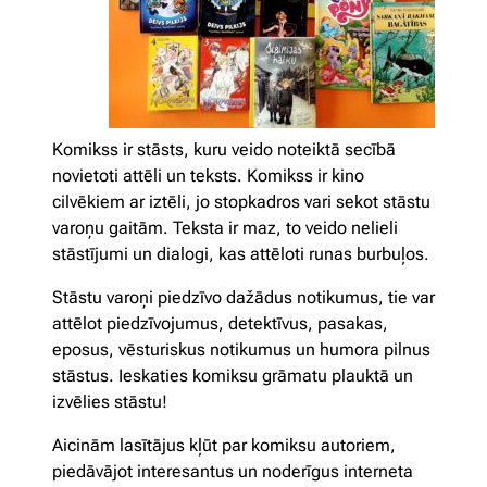
Komikss ir stāsts, kuru veido noteiktā secībā
novietoti attēli un teksts. Komikss ir kino
cilvēkiem ar iztēli, jo stopkadros vari sekot stāstu
varoņu gaitām. Teksta ir maz, to veido nelieli
stāstījumi un dialogi, kas attēloti runas burbuļos.
Stāstu varoņi piedzīvo dažādus notikumus, tie var
attēlot piedzīvojumus, detektīvus, pasakas,
eposus, vēsturiskus notikumus un humora pilnus
stāstus. Ieskaties komiksu grāmatu plauktā un
izvēlies stāstu!
Aicinām lasītājus kļūt par komiksu autoriem,
piedāvājot interesantus un noderīgus interneta