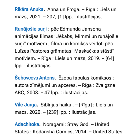
Rikāra Anuka
.
Anna un Froga. – Rīga : Liels un
mazs, 2021. – 207, [1] lpp. : ilustrācijas.
Runājošie
suņi
: pēc Edmunda Jansona
animācijas filmas “Jēkabs, Mimmi un runājošie
suņi” motīviem ; filma un komikss veidoti pēc
Luīzes Pastores grāmatas “Maskačkas stāsti”
motīviem. – Rīga : Liels un mazs, 2019. – [64]
lpp. : ilustrācijas.
Šehovcovs Antons
.
Ēzopa fabulas komiksos :
autora zīmējumi un apceres. – Rīga : Zvaigzne
ABC, 2008. – 47 lpp. : ilustrācijas.
Vile Jurga
.
Sibīrijas haiku . – [Rīga] : Liels un
mazs, 2020. – [239] lpp. : ilustrācijas.
Adachitoka
.
Noragami: Stray God. – United
States : Kodansha Comics, 2014. – United States