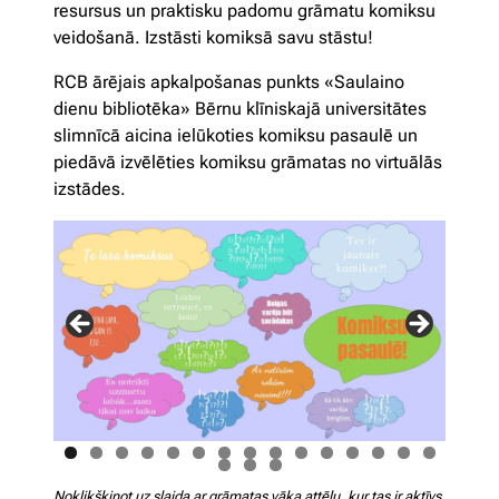
resursus un praktisku padomu grāmatu komiksu
veidošanā. Izstāsti komiksā savu stāstu!
RCB ārējais apkalpošanas punkts «Saulaino
dienu bibliotēka» Bērnu klīniskajā universitātes
slimnīcā aicina ielūkoties komiksu pasaulē un
piedāvā izvēlēties komiksu grāmatas no virtuālās
izstādes.
Noklikšķinot uz slaida ar grāmatas vāka attēlu, kur tas ir aktīvs,