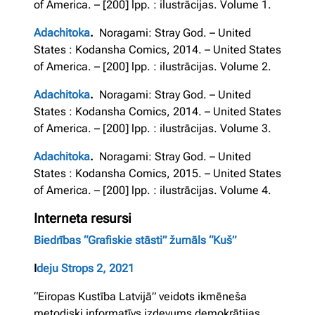
of America. – [200] lpp. : ilustrācijas. Volume 1.
Adachitoka
.
Noragami: Stray God. – United
States : Kodansha Comics, 2014. – United States
of America. – [200] lpp. : ilustrācijas. Volume 2.
Adachitoka
.
Noragami: Stray God. – United
States : Kodansha Comics, 2014. – United States
of America. – [200] lpp. : ilustrācijas. Volume 3.
Adachitoka
.
Noragami: Stray God. – United
States : Kodansha Comics, 2015. – United States
of America. – [200] lpp. : ilustrācijas. Volume 4.
Interneta resursi
Biedrības “Grafiskie stāsti” žurnāls “Kuš”
I
deju Strops 2, 2021
“Eiropas Kustība Latvijā” veidots ikmēneša
metodiski informatīvs izdevums demokrātijas