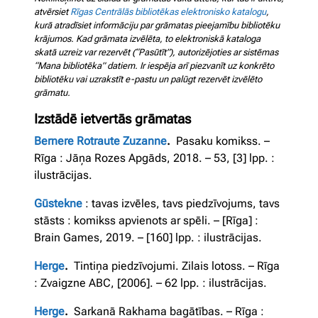
atvērsiet
Rīgas Centrālās bibliotēkas elektronisko katalogu
,
kurā atradīsiet informāciju par grāmatas pieejamību bibliotēku
krājumos.
Kad grāmata izvēlēta, to elektroniskā kataloga
skatā uzreiz var rezervēt (“Pasūtīt”), autorizējoties ar sistēmas
“Mana bibliotēka” datiem. Ir iespēja arī piezvanīt uz konkrēto
bibliotēku vai uzrakstīt e-pastu un palūgt rezervēt izvēlēto
grāmatu.
Izstādē ietvertās grāmatas
Bernere Rotraute Zuzanne
.
Pasaku komikss. –
Rīga : Jāņa Rozes Apgāds, 2018. – 53, [3] lpp. :
ilustrācijas.
Gūstekne
: tavas izvēles, tavs piedzīvojums, tavs
stāsts : komikss apvienots ar spēli. – [Rīga] :
Brain Games, 2019. – [160] lpp. : ilustrācijas.
Herge
.
Tintiņa piedzīvojumi. Zilais lotoss. – Rīga
: Zvaigzne ABC, [2006]. – 62 lpp. : ilustrācijas.
Herge
.
Sarkanā Rakhama bagātības. – Rīga :