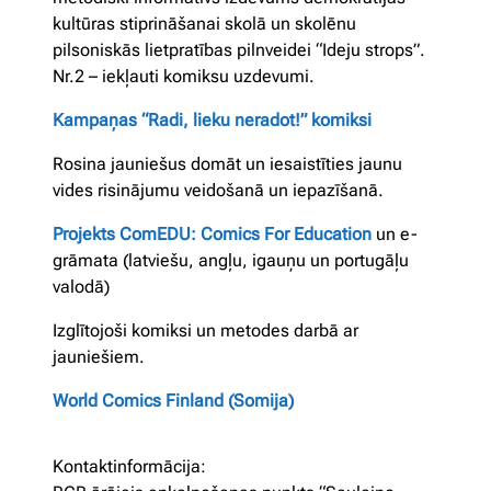
kultūras stiprināšanai skolā un skolēnu
pilsoniskās lietpratības pilnveidei “Ideju strops”.
Nr.2 – iekļauti komiksu uzdevumi.
Kampaņas “Radi, lieku neradot!” komiksi
Rosina jauniešus domāt un iesaistīties jaunu
vides risinājumu veidošanā un iepazīšanā.
Projekts ComEDU: Comics For Education
un e-
grāmata (latviešu, angļu, igauņu un portugāļu
valodā)
Izglītojoši komiksi un metodes darbā ar
jauniešiem.
World Comics Finland (Somija)
Kontaktinformācija: