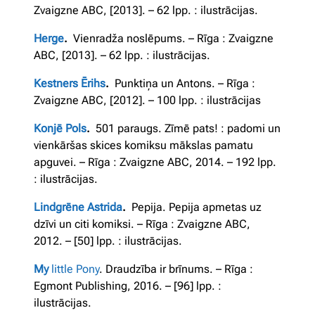
Zvaigzne ABC, [2013]. – 62 lpp. : ilustrācijas.
Herge
.
Vienradža noslēpums. – Rīga : Zvaigzne
ABC, [2013]. – 62 lpp. : ilustrācijas.
Kestners Ērihs
.
Punktiņa un Antons. – Rīga :
Zvaigzne ABC, [2012]. – 100 lpp. : ilustrācijas
Konjē Pols
.
501 paraugs. Zīmē pats! : padomi un
vienkāršas skices komiksu mākslas pamatu
apguvei. – Rīga : Zvaigzne ABC, 2014. – 192 lpp.
: ilustrācijas.
Lindgrēne Astrida
.
Pepija. Pepija apmetas uz
dzīvi un citi komiksi. – Rīga : Zvaigzne ABC,
2012. – [50] lpp. : ilustrācijas.
My
little Pony
. Draudzība ir brīnums. – Rīga :
Egmont Publishing, 2016. – [96] lpp. :
ilustrācijas.