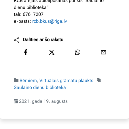
RCB ārējais apkalpošanas punkts “Saulaino
dienu bibliotēka”
tālr. 67617207
e-pasts:
rcb.bkus@riga.lv
Dalīties ar šo rakstu
Bērniem
,
Virtuālais grāmatu plaukts
Saulaino dienu bibliotēka
2021. gada 19. augusts