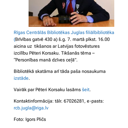
Rīgas Centrālās Bibliotēkas Juglas filiālbibliotēka
(
Brīvības gatvē 430 a) š.g. 7. martā plkst. 16.00
aicina uz tikšanos ar Latvijas fotovēstures
izcilību Pēteri Korsaku. Tikšanās tēma –
“Personības manā dzīves ceļā”.
Bibliotēkā skatāma arī tāda paša nosaukuma
izstāde
.
Vairāk par Pēteri Korsaku lasāms
šeit
.
Kontaktinformācija: tālr. 67026281, e-pasts:
rcb.jugla@riga.lv
Foto: Igors Pličs