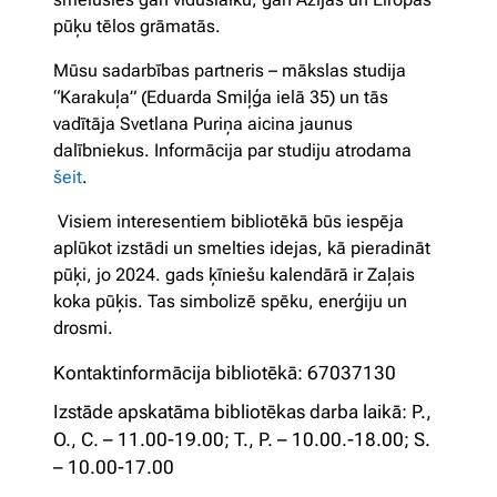
pūķu tēlos grāmatās.
Mūsu sadarbības partneris – mākslas studija
“Karakuļa” (Eduarda Smiļģa ielā 35) un tās
vadītāja Svetlana Puriņa aicina jaunus
dalībniekus. Informācija par studiju atrodama
šeit
.
Visiem interesentiem bibliotēkā būs iespēja
aplūkot izstādi un smelties idejas, kā pieradināt
pūķi, jo 2024. gads ķīniešu kalendārā ir Zaļais
koka pūķis. Tas simbolizē spēku, enerģiju un
drosmi.
Kontaktinformācija bibliotēkā: 67037130
Izstāde apskatāma bibliotēkas darba laikā: P.,
O., C. – 11.00-19.00; T., P. – 10.00.-18.00; S.
– 10.00-17.00