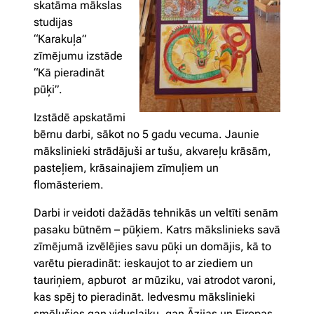
skatāma mākslas
studijas
“Karakuļa”
zīmējumu izstāde
“Kā pieradināt
pūķi”.
Izstādē apskatāmi
bērnu darbi, sākot no 5 gadu vecuma. Jaunie
mākslinieki strādājuši ar tušu, akvareļu krāsām,
pasteļiem, krāsainajiem zīmuļiem un
flomāsteriem.
Darbi ir veidoti dažādās tehnikās un veltīti senām
pasaku būtnēm – pūķiem. Katrs mākslinieks savā
zīmējumā izvēlējies savu pūķi un domājis, kā to
varētu pieradināt: ieskaujot to ar ziediem un
tauriņiem, apburot ar mūziku, vai atrodot varoni,
kas spēj to pieradināt. Iedvesmu mākslinieki
smēlušies gan viduslaiku, gan Āzijas un Eiropas