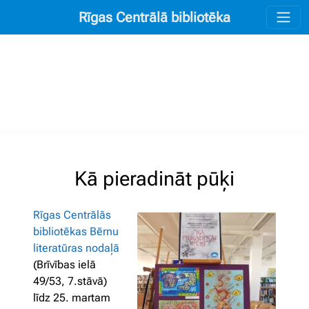
Rīgas Centrālā bibliotēka
Kā pieradināt pūķi
Rīgas Centrālās
bibliotēkas Bērnu
literatūras nodaļā
(Brīvības ielā
49/53, 7.stāvā)
līdz 25. martam