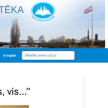
OTĒKA
English
s, vis…”