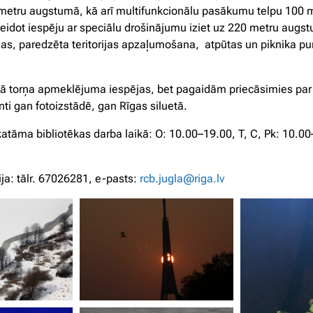
 metru augstumā, kā arī multifunkcionālu pasākumu telpu 100
veidot iespēju ar speciālu drošinājumu iziet uz 220 metru aug
mas, paredzēta teritorijas apzaļumošana, atpūtas un piknika pu
ā torņa apmeklējuma iespējas, bet pagaidām priecāsimies par
ti gan fotoizstādē, gan Rīgas siluetā.
atāma bibliotēkas darba laikā: O: 10.00–19.00, T, C, Pk: 10.00
ja: tālr. 67026281, e-pasts:
rcb.jugla@riga.lv