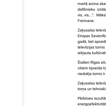
martā aicina skat
dalībnieku izstād
vis, vis…”. Māksl
Freimane.
Zaķusalas televīz
Eiropas Savienīb
gadā, bet apraid
televīzijas tornis
iekļauta kultūrv
Šodien Rīgas sil
citiem tipveida t
viedokļa tornis 
Zaķusalas televīz
torņa un tehnisk
Pārbūves rezultā
energoefektivitā