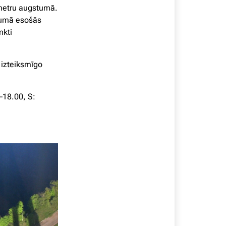
 metru augstumā.
stumā esošās
nkti
 izteiksmīgo
–18.00, S: