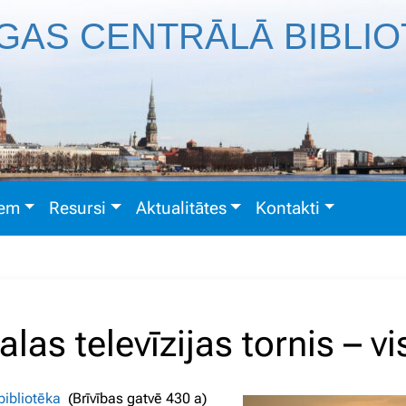
GAS CENTRĀLĀ BIBLI
iem
Resursi
Aktualitātes
Kontakti
las televīzijas tornis – vi
lbibliotēka
(Brīvības gatvē 430 a)