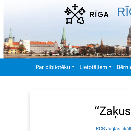
RĪ
Par bibliotēku
Lietotājiem
Bērn
“Zaķusa
RCB Juglas filiā