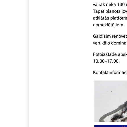
vairāk nekā 130
Tāpat plānots iz
atklātās platfor
apmeklētājiem.
Gaidīsim renovēt
vertikālo dominan
Fotoizstāde apsk
10.00–17.00.
Kontaktinformāci