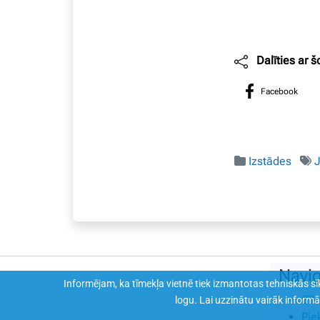
Dalīties ar š
Facebook
Izstādes
J
Navig
Informējam, ka tīmekļa vietnē tiek izmantotas tehniskās sīkd
Sīk
logu. Lai uzzinātu vairāk inform
Pie