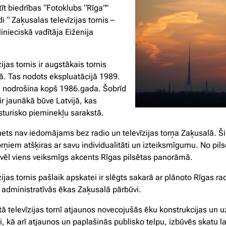
īt biedrības “Fotoklubs “Rīga””
i “ Zaķusalas televīzijas tornis –
inieciskā vadītāja Eiženija
ijas tornis ir augstākais tornis
ā. Tas nodots ekspluatācijā 1989.
i nodrošina kopš 1986.gada. Šobrīd
 ir jaunākā būve Latvijā, kas
ēsturisko pieminekļu sarakstā.
uets nav iedomājams bez radio un televīzijas torņa Zaķusalā. Ši
orņiem atšķiras ar savu individualitāti un izteiksmīgumu. No pil
ir vēl viens veiksmīgs akcents Rīgas pilsētas panorāmā.
ijas tornis pašlaik apskatei ir slēgts sakarā ar plānoto Rīgas rad
i administratīvās ēkas Zaķusalā pārbūvi.
tā televīzijas tornī atjaunos novecojušās ēku konstrukcijas un 
ti, kā arī atjaunos un paplašinās publisko telpu, izbūvēs skatu