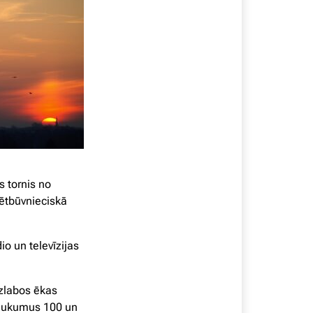
s tornis no
sētbūvnieciskā
io un televīzijas
uzlabos ēkas
 laukumus 100 un