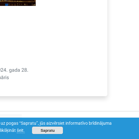
24. gada 28.
uāris
ot uz pogas “Sapratu”, jūs aizvērsiet informatīvo brīdinājuma
Sapratu
likšķināt
šeit.