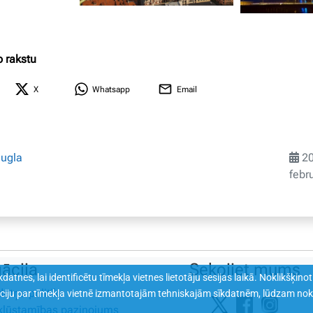
o rakstu
X
Whatsapp
Email
ugla
20
febr
ācija
Sekojiet mums
atnes, lai identificētu tīmekļa vietnes lietotāju sesijas laikā. Noklikšķin
datņu politika
āciju par tīmekļa vietnē izmantotajām tehniskajām sīkdatnēm, lūdzam nok
kļūstamības paziņojums