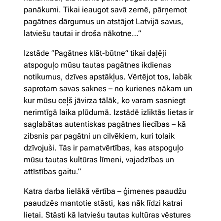
panākumi. Tikai ieaugot savā zemē, pārņemot
pagātnes dārgumus un atstājot Latvijā savus,
latviešu tautai ir droša nākotne…”
Izstāde “Pagātnes klāt-būtne” tikai daļēji
atspoguļo mūsu tautas pagātnes ikdienas
notikumus, dzīves apstākļus. Vērtējot tos, labāk
saprotam savas saknes – no kurienes nākam un
kur mūsu ceļš jāvirza tālāk, ko varam sasniegt
nerimtīgā laika plūdumā. Izstādē izliktās lietas ir
saglabātas autentiskas pagātnes liecības – kā
zibsnis par pagātni un cilvēkiem, kuri tolaik
dzīvojuši. Tās ir pamatvērtības, kas atspoguļo
mūsu tautas kultūras līmeni, vajadzības un
attīstības gaitu.”
Katra darba lielākā vērtība – ģimenes paaudžu
paaudzēs mantotie stāsti, kas nāk līdzi katrai
lietai. Stāsti kā latviešu tautas kultūras vēstures