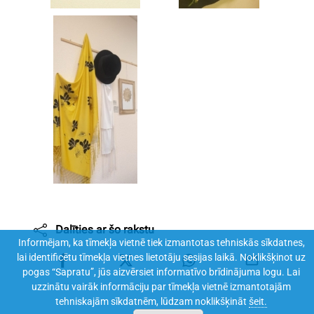
Dalīties ar šo rakstu
Informējam, ka tīmekļa vietnē tiek izmantotas tehniskās sīkdatnes,
lai identificētu tīmekļa vietnes lietotāju sesijas laikā. Noklikšķinot uz
pogas “Sapratu”, jūs aizvērsiet informatīvo brīdinājuma logu. Lai
uzzinātu vairāk informāciju par tīmekļa vietnē izmantotajām
tehniskajām sīkdatnēm, lūdzam noklikšķināt
šeit.