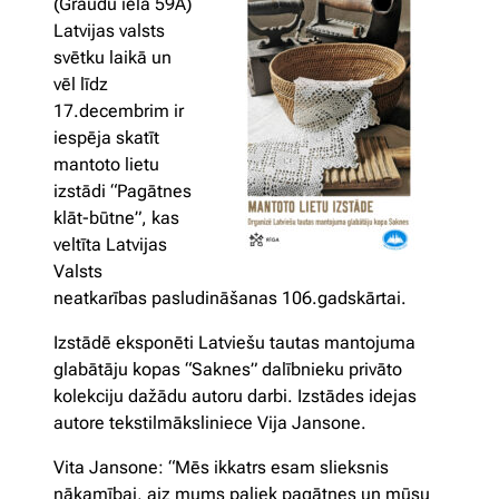
(Graudu iela 59A)
Latvijas valsts
svētku laikā un
vēl līdz
17.decembrim ir
iespēja skatīt
mantoto lietu
izstādi “Pagātnes
klāt-būtne”, kas
veltīta Latvijas
Valsts
neatkarības pasludināšanas 106.gadskārtai.
Izstādē eksponēti Latviešu tautas mantojuma
glabātāju kopas “Saknes” dalībnieku privāto
kolekciju dažādu autoru darbi. Izstādes idejas
autore tekstilmāksliniece Vija Jansone.
Vita Jansone: “Mēs ikkatrs esam slieksnis
nākamībai, aiz mums paliek pagātnes un mūsu