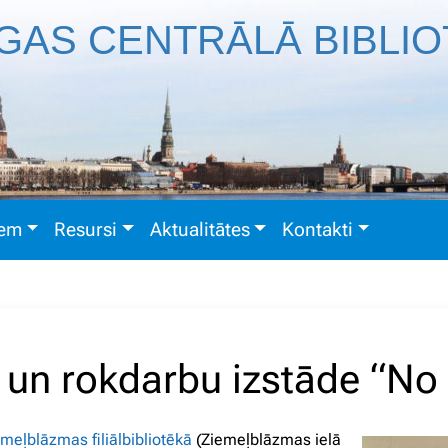
GAS CENTRĀLĀ BIBLI
iem
Resursi
Aktualitātes
Kontakti
un rokdarbu izstāde “No
meļblāzmas filiālbibliotēkā
(Ziemeļblāzmas ielā