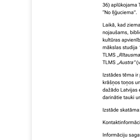
36) aplūkojama T
“No Iļģuciema”.
Laikā, kad ziema
nojaušams, bibli
kultūras apvienī
mākslas studija
TLMS
„Rītausma
TLMS
„Austra”
(
Izstādes tēma ir 
krāšņos toņos un
dažādo Latvijas 
darinātie tauki u
Izstāde skatāma: 
Kontaktinformāci
Informāciju saga