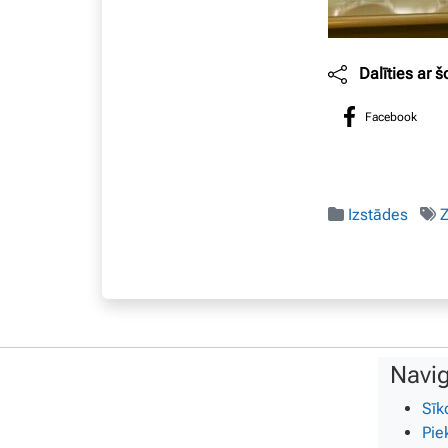
Dalīties ar š
Facebook
Izstādes
Navig
Sīk
Pie