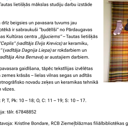
autas lietišķās mākslas studiju darbu izstāde
 drīz beigsies un pavasara tuvums jau
otēkā ir sabraukuši “budēlīši” no Pārdaugavas
bas Kultūras centra
„Iļģuciems” –
Tautas lietišķās
”Ceplis” (vadītājs Elvijs Krevics)
ar keramiku,
”
(
vadītāja Dagnija Liepa)
ar rokdarbiem un
vadītāja Aina Bernava
) ar austajiem darbiem.
pavasara gaidīšana, tāpēc tekstīlijas izvēlētas
 zemes krāsās – lielas vilnas segas un adītās
etnogrāfisko novadu zeķes un keramikas tehnikā
n vāzes.
P, T, Pk: 10 – 18; O, C: 11 – 19; S: 10 – 17.
ja: tālr. 67848852
tavoja: Kristīne Bondare, RCB Ziemeļblāzmas filiālbibliotēkas 