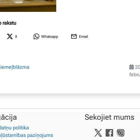
o rakstu
X
Whatsapp
Email
Ziemeļblāzma
20
febr
ācija
Sekojiet mums
datņu politika
kļūstamības paziņojums