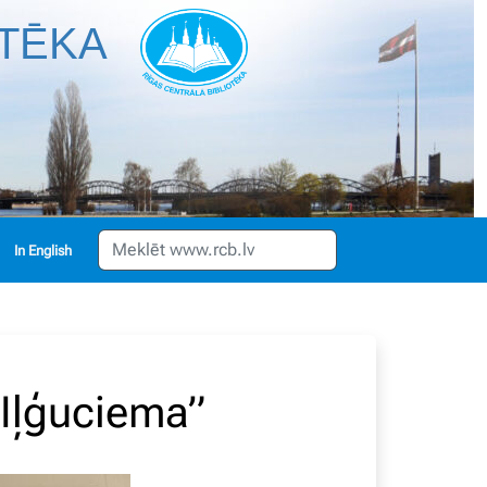
OTĒKA
English
 Iļģuciema”