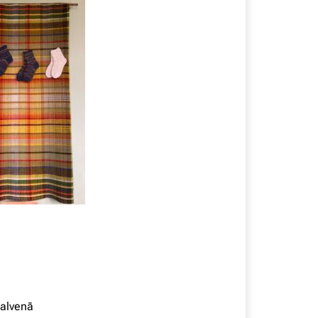
galvenā