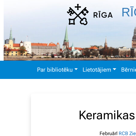
RĪ
Par bibliotēku
Lietotājiem
Bērn
Keramikas 
Februārī
RCB Zie