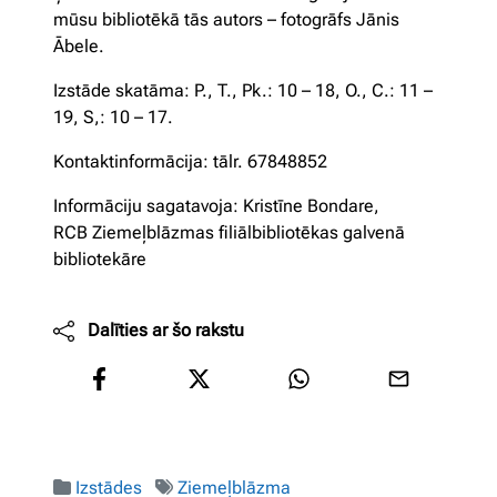
mūsu bibliotēkā tās autors – fotogrāfs Jānis
Ābele.
Izstāde skatāma: P., T., Pk.: 10 – 18, O., C.: 11 –
19, S,: 10 – 17.
Kontaktinformācija: tālr. 67848852
Informāciju sagatavoja: Kristīne Bondare,
RCB Ziemeļblāzmas filiālbibliotēkas galvenā
bibliotekāre
Dalīties ar šo rakstu
Izstādes
Ziemeļblāzma