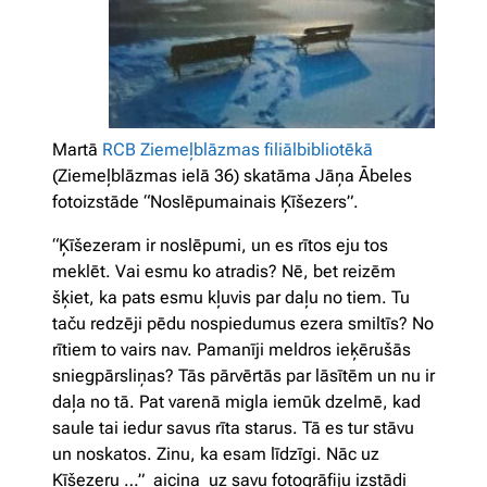
Martā
RCB Ziemeļblāzmas filiālbibliotēkā
(Ziemeļblāzmas ielā 36) skatāma Jāņa Ābeles
fotoizstāde “Noslēpumainais Ķīšezers”.
“Ķīšezeram ir noslēpumi, un es rītos eju tos
meklēt. Vai esmu ko atradis? Nē, bet reizēm
šķiet, ka pats esmu kļuvis par daļu no tiem. Tu
taču redzēji pēdu nospiedumus ezera smiltīs? No
rītiem to vairs nav. Pamanīji meldros ieķērušās
sniegpārsliņas? Tās pārvērtās par lāsītēm un nu ir
daļa no tā. Pat varenā migla iemūk dzelmē, kad
saule tai iedur savus rīta starus. Tā es tur stāvu
un noskatos. Zinu, ka esam līdzīgi. Nāc uz
Ķīšezeru …” aicina uz savu fotogrāfiju izstādi