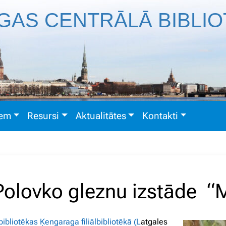
GAS CENTRĀLĀ BIBLI
iem
Resursi
Aktualitātes
Kontakti
Polovko gleznu izstāde “M
ibliotēkas Ķengaraga filiālbibliotēkā (L
atgales