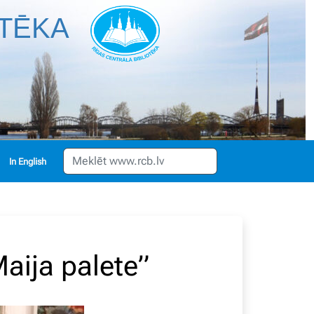
OTĒKA
English
aija palete”