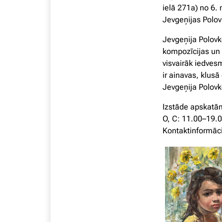
ielā 271a) no 6.
Jevgeņijas Polov
Jevgeņija Polovk
kompozīcijas un
visvairāk iedves
ir ainavas, klusā
Jevgeņija Polov
Izstāde apskatām
O, C: 11.00–19.0
Kontaktinformāci