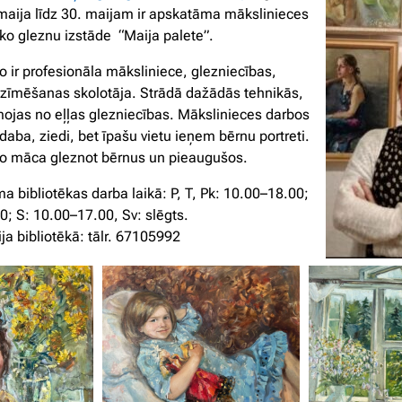
 maija līdz 30. maijam ir apskatāma mākslinieces
ko gleznu izstāde “Maija palete”.
o ir profesionāla māksliniece, glezniecības,
 zīmēšanas skolotāja. Strādā dažādās tehnikās,
mojas no eļļas glezniecības. Mākslinieces darbos
 daba, ziedi, bet īpašu vietu ieņem bērnu portreti.
ko māca gleznot bērnus un pieaugušos.
a bibliotēkas darba laikā: P, T, Pk: 10.00–18.00;
0; S: 10.00–17.00, Sv: slēgts.
ja bibliotēkā: tālr. 67105992