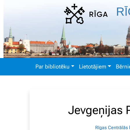
RĪ
Par bibliotēku
Lietotājiem
Bērn
Jevgeņijas 
Rīgas Centrālās b