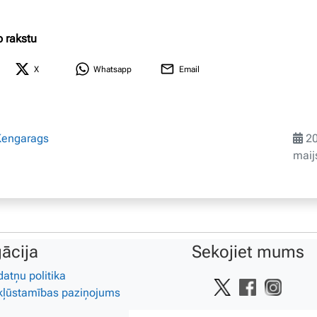
o rakstu
X
Whatsapp
Email
Ķengarags
20
maij
ācija
Sekojiet mums
datņu politika
kļūstamības paziņojums