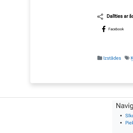
Dalīties ar š
Facebook
Izstādes
Navig
Sīk
Pie