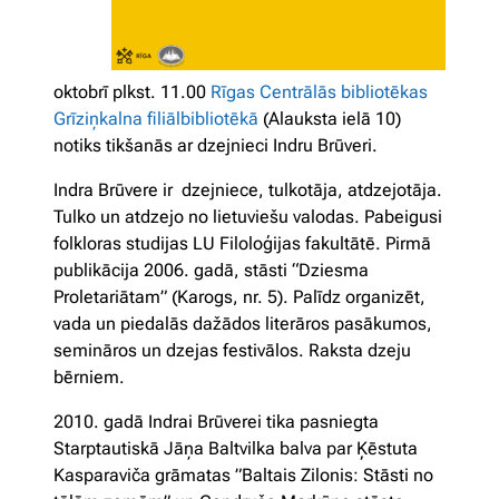
oktobrī plkst. 11.00
Rīgas Centrālās bibliotēkas
Grīziņkalna filiālbibliotēkā
(Alauksta ielā 10)
notiks tikšanās ar dzejnieci Indru Brūveri.
Indra Brūvere ir dzejniece, tulkotāja, atdzejotāja.
Tulko un atdzejo no lietuviešu valodas. Pabeigusi
folkloras studijas LU Filoloģijas fakultātē. Pirmā
publikācija 2006. gadā, stāsti “Dziesma
Proletariātam” (Karogs, nr. 5). Palīdz organizēt,
vada un piedalās dažādos literāros pasākumos,
semināros un dzejas festivālos. Raksta dzeju
bērniem.
2010. gadā Indrai Brūverei tika pasniegta
Starptautiskā Jāņa Baltvilka balva par Ķēstuta
Kasparaviča grāmatas ”Baltais Zilonis: Stāsti no