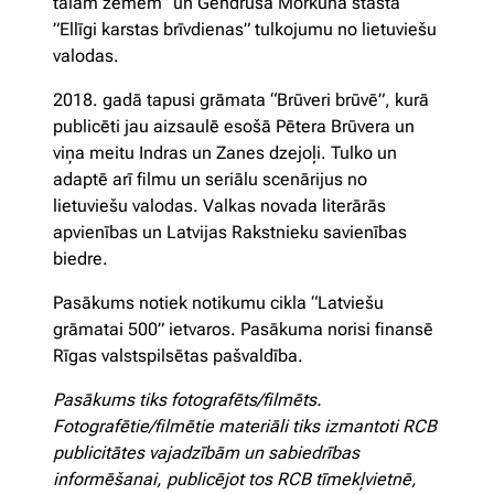
tālām zemēm” un Gendruša Morkūna stāsta
”Ellīgi karstas brīvdienas” tulkojumu no lietuviešu
valodas.
2018. gadā tapusi grāmata “Brūveri brūvē”, kurā
publicēti jau aizsaulē esošā Pētera Brūvera un
viņa meitu Indras un Zanes dzejoļi. Tulko un
adaptē arī filmu un seriālu scenārijus no
lietuviešu valodas. Valkas novada literārās
apvienības un Latvijas Rakstnieku savienības
biedre.
Pasākums notiek notikumu cikla “Latviešu
grāmatai 500” ietvaros. Pasākuma norisi finansē
Rīgas valstspilsētas pašvaldība.
Pasākums tiks fotografēts/filmēts.
Fotografētie/filmētie materiāli tiks izmantoti RCB
publicitātes vajadzībām un sabiedrības
informēšanai, publicējot tos RCB tīmekļvietnē,