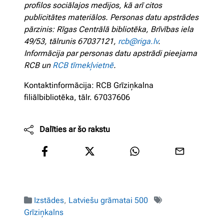
profilos sociālajos medijos, kā arī citos
publicitātes materiālos. Personas datu apstrādes
pārzinis: Rīgas Centrālā bibliotēka, Brīvības iela
49/53, tālrunis 67037121,
rcb@riga.lv
.
Informācija par personas datu apstrādi pieejama
RCB un
RCB tīmekļvietnē
.
Kontaktinformācija: RCB Grīziņkalna
filiālbibliotēka, tālr. 67037606
Dalīties ar šo rakstu
Izstādes
,
Latviešu grāmatai 500
Grīziņkalns