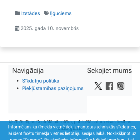
Izstādes
Iļģuciems
2025. gada 10. novembris
Navigācija
Sekojiet mums
Sīkdatņu politika
Piekļūstamības paziņojums
© 2026 Rīgas Centrālā bibliotēka, publicētā satura visas tiesības
Informējam, ka tīmekļa vietnē tiek izmantotas tehniskās sīkdatnes,
aizsargātas.
lai identificētu tīmekļa vietnes lietotāju sesijas laikā. Noklikšķinot uz