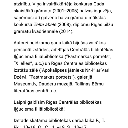
atzinību. Viņa ir vairākkārtēja konkursa Gada
skaistākā grāmata (2001–2005) balvas ieguvēja,
saņēmusi arī galveno balvu grāmatu mākslas
konkursā
Zelta ābele
(2008), diplomu Rīgas bilžu
grāmatu kvadriennālē (2014).
Autorei beidzamo gadu laikā bijušas vairākas
personālizstādes, arī Rīgas Centrālās bibliotēkas
Iļģuciema filiālbibliotēkā (“Pastmarkas portrets”,
“X lelles”, u.c.) un Rīgas Centrālās bibliotēkas
izstāžu zālē (“Apokalipses jātnieks Nr.4” ar Vari
Dzērvi, “Pastmarkas portrets”), galerijā
Museum.lv, Dauderu muzejā, Tallinas Bērnu
literatūras centrā u.c.
Laipni gaidīsim Rīgas Centrālās bibliotēkas
Iļģuciema filiālbibliotēkā!
Izstāde skatāma bibliotēkas darba laikā P., T.,
Pk.: 10–18, O., C.: 11–19, S.: 10–17