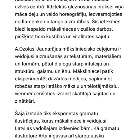
dzīves centrā: līdztekus gleznošanas praksei viņa
māca deju un veido horeogrāfiju, iedvesmojoties
no flamenko un tango aizrautības. Šīs ietekmes
bieži iespaido mākslinieces vizuālos darbos,
piešķirot tiem kustības un vitalitātes sajūtu.
A.Ozolas-Jaunarājas māksliniecisko ceļojumu ir
veidojusi aizraušanās ar tekstūrām, materiāliem
un formām, pētot dialogu starp intuīciju un
struktūru, gaismu un ēnu. Māksliniecei patīk
eksperimentēt dažādos medijos, sapludinot
robežas starp lietišķo mākslu un tēlotājmākslu,
vienmēr cenšoties izraisīt skatītājā sajūtas un
zinātkāri.
Šajā izstādē tiks eksponētas grāmatu
ilustrācijas, kuras māksliniece ir veidojusi
Latvijas vadošajām izdevniecībām. Kā grāmatu
ilustratore Arta ir guvusi arī starptautisku