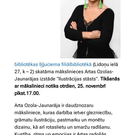
bibliotēkas Iļģuciema filiālbibliotēkā
(Lidoņu ielā
27, k – 2) skatāma mākslinieces Artas Ozolas-
Jaunarājas izstāde “Ilustrācijas stāsts”.
Tikšanās
ar mākslinieci notiks otrdien, 25. novembrī
plkst.17.00.
Arta Ozola-Jaunarāja ir daudznozaru
māksliniece, kuras darbība ietver glezniecību,
grāmatu ilustrāciju, pastmarku un monētu
dizainu, kā arī rotaslietu un smaržu radīšanu.
Kustība, ritms un emocijas ir Artas radošās