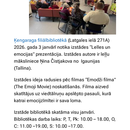
Ķengaraga filiālbibliotēkā
(Latgales ielā 271A)
2026. gada 3 janvārī notika izstādes “Lelles un
emocijas” prezentācija. Izstādes autore ir leļļu
māksliniece Ņina Čistjakova no Igaunijas
(Tallina).
Izstādes ideja radusies pēc filmas “Emodži filma”
(The Emoji Movie) noskatīšanās. Filma aizved
skatītājus uz viedtālruņu apslēpto pasauli, kurā
katrai emocijzīmītei ir sava loma.
Izstāde bibliotēkā skatāma visu janvāri.
Bibliotēkas darba laiks: P, T, Pk: 10.00 – 18.00, O,
C: 11.00 –19.00, S: 10.00 –17.00.