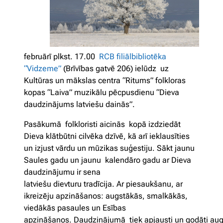
februārī plkst. 17.00
RCB filiālbibliotēka
“Vidzeme”
(Brīvības gatvē 206) ielūdz uz
Kultūras un mākslas centra “Ritums” folkloras
kopas “Laiva” muzikālu pēcpusdienu “Dieva
daudzinājums latviešu dainās”.
Pasākumā folkloristi aicinās kopā izdziedāt
Dieva klātbūtni cilvēka dzīvē, kā arī ieklausīties
un izjust vārdu un mūzikas suģestiju. Sākt jaunu
Saules gadu un jaunu kalendāro gadu ar Dieva
daudzinājumu ir sena
latviešu dievturu tradīcija. Ar piesaukšanu, ar
ikreizēju apzināšanos: augstākās, smalkākās,
viedākās pasaules un Esības
apzināšanos. Daudzinājumā tiek apjausti un godāti aug