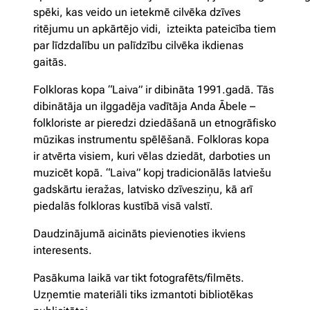
spēki, kas veido un ietekmē cilvēka dzīves
ritējumu un apkārtējo vidi, izteikta pateicība tiem
par līdzdalību un palīdzību cilvēka ikdienas
gaitās.
Folkloras kopa “Laiva” ir dibināta 1991.gadā. Tās
dibinātāja un ilggadēja vadītāja Anda Ābele –
folkloriste ar pieredzi dziedāšanā un etnogrāfisko
mūzikas instrumentu spēlēšanā. Folkloras kopa
ir atvērta visiem, kuri vēlas dziedāt, darboties un
muzicēt kopā. “Laiva” kopj tradicionālās latviešu
gadskārtu ieražas, latvisko dzīvesziņu, kā arī
piedalās folkloras kustībā visā valstī.
Daudzinājumā aicināts pievienoties ikviens
interesents.
Pasākuma laikā var tikt fotografēts/filmēts.
Uzņemtie materiāli tiks izmantoti bibliotēkas