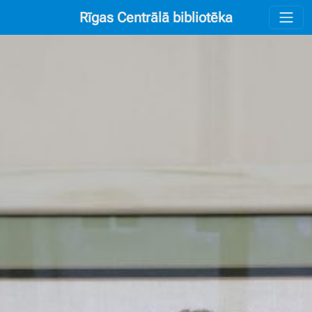
Rīgas Centrālā bibliotēka