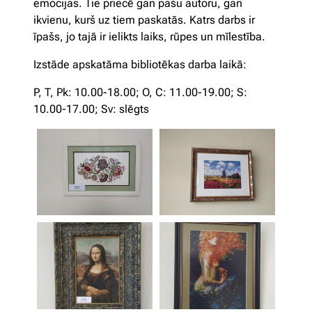
emocijas. Tie priecē gan pašu autoru, gan
ikvienu, kurš uz tiem paskatās. Katrs darbs ir
īpašs, jo tajā ir ielikts laiks, rūpes un mīlestība.
Izstāde apskatāma bibliotēkas darba laikā:
P, T, Pk: 10.00-18.00; O, C: 11.00-19.00; S:
10.00-17.00; Sv: slēgts