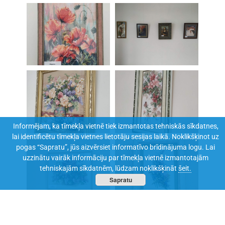
Informējam, ka tīmekļa vietnē tiek izmantotas tehniskās sīkdatnes,
lai identificētu tīmekļa vietnes lietotāju sesijas laikā. Noklikšķinot uz
pogas “Sapratu”, jūs aizvērsiet informatīvo brīdinājuma logu. Lai
uzzinātu vairāk informāciju par tīmekļa vietnē izmantotajām
tehniskajām sīkdatnēm, lūdzam noklikšķināt
šeit.
Sapratu