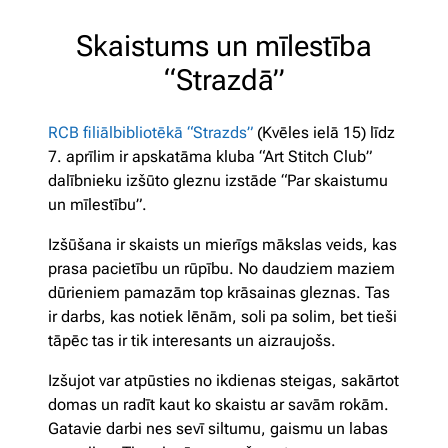
Skaistums un mīlestība
“Strazdā”
RCB filiālbibliotēkā “Strazds”
(Kvēles ielā 15) līdz
7. aprīlim ir apskatāma kluba “Art Stitch Club”
dalībnieku izšūto gleznu izstāde “Par skaistumu
un mīlestību”.
Izšūšana ir skaists un mierīgs mākslas veids, kas
prasa pacietību un rūpību. No daudziem maziem
dūrieniem pamazām top krāsainas gleznas. Tas
ir darbs, kas notiek lēnām, soli pa solim, bet tieši
tāpēc tas ir tik interesants un aizraujošs.
Izšujot var atpūsties no ikdienas steigas, sakārtot
domas un radīt kaut ko skaistu ar savām rokām.
Gatavie darbi nes sevī siltumu, gaismu un labas