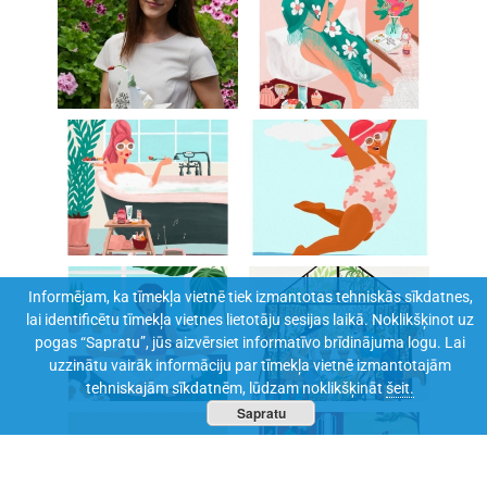
Informējam, ka tīmekļa vietnē tiek izmantotas tehniskās sīkdatnes,
lai identificētu tīmekļa vietnes lietotāju sesijas laikā. Noklikšķinot uz
pogas “Sapratu”, jūs aizvērsiet informatīvo brīdinājuma logu. Lai
uzzinātu vairāk informāciju par tīmekļa vietnē izmantotajām
tehniskajām sīkdatnēm, lūdzam noklikšķināt
šeit.
Sapratu