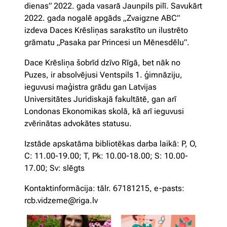
dienas” 2022. gada vasarā Jaunpils pilī. Savukārt
2022. gada nogalē apgāds „Zvaigzne ABC”
izdeva Daces Krēsliņas sarakstīto un ilustrēto
grāmatu „Pasaka par Princesi un Mēnesdēlu”.
Dace Krēsliņa šobrīd dzīvo Rīgā, bet nāk no
Puzes, ir absolvējusi Ventspils 1. ģimnāziju,
ieguvusi maģistra grādu gan Latvijas
Universitātes Juridiskajā fakultātē, gan arī
Londonas Ekonomikas skolā, kā arī ieguvusi
zvērinātas advokātes statusu.
Izstāde apskatāma bibliotēkas darba laikā: P, O,
C: 11.00-19.00; T, Pk: 10.00-18.00; S: 10.00-
17.00; Sv: slēgts
Kontaktinformācija: tālr. 67181215, e-pasts:
rcb.vidzeme@riga.lv