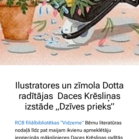
Ilustratores un zīmola Dotta
radītājas Daces Krēsliņas
izstāde „Dzīves prieks”
RCB filiālbibliotēkas “Vidzeme”
Bērnu literatūras
nodaļā līdz pat maijam ikvienu apmeklētāju
iepriecinās mākslinieces Daces Krēsliņas radītās