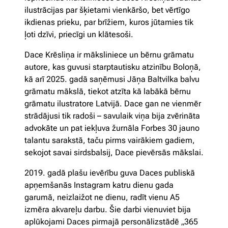
ilustrācijas par šķietami vienkāršo, bet vērtīgo
ikdienas prieku, par brīžiem, kuros jūtamies tik
ļoti dzīvi, priecīgi un klātesoši.
Dace Krēsliņa ir māksliniece un bērnu grāmatu
autore, kas guvusi starptautisku atzinību Boloņā,
kā arī 2025. gadā saņēmusi Jāņa Baltvilka balvu
grāmatu mākslā, tiekot atzīta kā labākā bērnu
grāmatu ilustratore Latvijā. Dace gan ne vienmēr
strādājusi tik radoši – savulaik viņa bija zvērināta
advokāte un pat iekļuva žurnāla Forbes 30 jauno
talantu sarakstā, taču pirms vairākiem gadiem,
sekojot savai sirdsbalsij, Dace pievērsās mākslai.
2019. gadā plašu ievērību guva Daces publiskā
apņemšanās Instagram katru dienu gada
garumā, neizlaižot ne dienu, radīt vienu A5
izmēra akvareļu darbu. Šie darbi vienuviet bija
aplūkojami Daces pirmajā personālizstādē „365