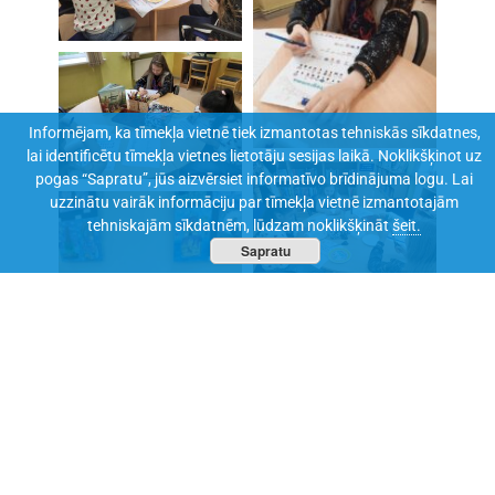
Informējam, ka tīmekļa vietnē tiek izmantotas tehniskās sīkdatnes,
lai identificētu tīmekļa vietnes lietotāju sesijas laikā. Noklikšķinot uz
pogas “Sapratu”, jūs aizvērsiet informatīvo brīdinājuma logu. Lai
uzzinātu vairāk informāciju par tīmekļa vietnē izmantotajām
tehniskajām sīkdatnēm, lūdzam noklikšķināt
šeit.
Sapratu