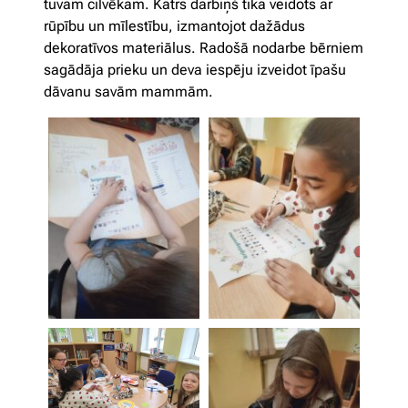
tuvam cilvēkam. Katrs darbiņš tika veidots ar
rūpību un mīlestību, izmantojot dažādus
dekoratīvos materiālus. Radošā nodarbe bērniem
sagādāja prieku un deva iespēju izveidot īpašu
dāvanu savām mammām.