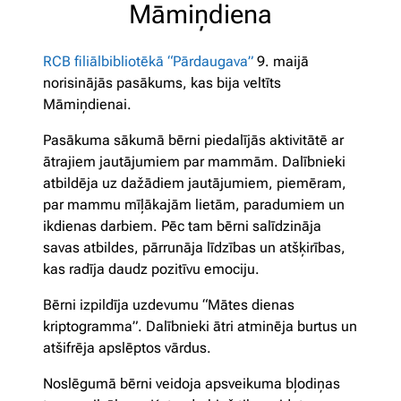
Māmiņdiena
RCB filiālbibliotēkā “Pārdaugava”
9. maijā
norisinājās pasākums, kas bija veltīts
Māmiņdienai.
Pasākuma sākumā bērni piedalījās aktivitātē ar
ātrajiem jautājumiem par mammām. Dalībnieki
atbildēja uz dažādiem jautājumiem, piemēram,
par mammu mīļākajām lietām, paradumiem un
ikdienas darbiem. Pēc tam bērni salīdzināja
savas atbildes, pārrunāja līdzības un atšķirības,
kas radīja daudz pozitīvu emociju.
Bērni izpildīja uzdevumu “Mātes dienas
kriptogramma”. Dalībnieki ātri atminēja burtus un
atšifrēja apslēptos vārdus.
Noslēgumā bērni veidoja apsveikuma bļodiņas