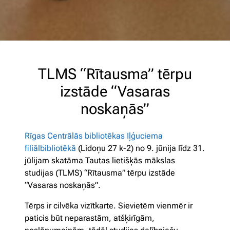
TLMS “Rītausma” tērpu
izstāde “Vasaras
noskaņās”
Rīgas Centrālās bibliotēkas Iļģuciema
filiālbibliotēkā
(Lidoņu 27 k-2) no 9. jūnija līdz 31.
jūlijam skatāma Tautas lietišķās mākslas
studijas (TLMS) “Rītausma” tērpu izstāde
“Vasaras noskaņās”.
Tērps ir cilvēka vizītkarte. Sievietēm vienmēr ir
paticis būt neparastām, atšķirīgām,