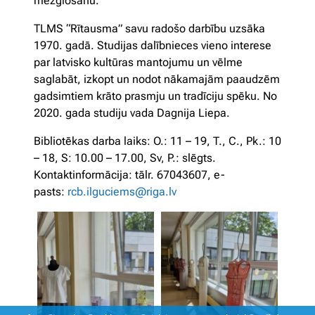
mezglošanu.
TLMS “Rītausma” savu radošo darbību uzsāka
1970. gadā. Studijas dalībnieces vieno interese
par latvisko kultūras mantojumu un vēlme
saglabāt, izkopt un nodot nākamajām paaudzēm
gadsimtiem krāto prasmju un tradīciju spēku. No
2020. gada studiju vada Dagnija Liepa.
Bibliotēkas darba laiks: O.: 11 – 19, T., C., Pk.: 10
– 18, S: 10.00 – 17.00, Sv, P.: slēgts.
Kontaktinformācija: tālr. 67043607, e-
pasts:
rcb.ilguciems@riga.lv