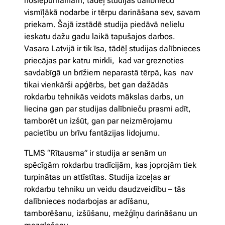
noslēpumainām, tādēļ studijas dalībnieču
vismīļākā nodarbe ir tērpu darināšana sev, savam
priekam. Šajā izstādē studija piedāvā nelielu
ieskatu dažu gadu laikā tapušajos darbos.
Vasara Latvijā ir tik īsa, tādēļ studijas dalībnieces
priecājas par katru mirkli, kad var greznoties
savdabīgā un brīžiem neparastā tērpā, kas nav
tikai vienkārši apģērbs, bet gan dažādās
rokdarbu tehnikās veidots mākslas darbs, un
liecina gan par studijas dalībnieču prasmi adīt,
tamborēt un izšūt, gan par neizmērojamu
pacietību un brīvu fantāzijas lidojumu.
TLMS “Rītausma” ir studija ar senām un
spēcīgām rokdarbu tradīcijām, kas joprojām tiek
turpinātas un attīstītas. Studija izceļas ar
rokdarbu tehniku un veidu daudzveidību – tās
dalībnieces nodarbojas ar adīšanu,
tamborēšanu, izšūšanu, mežģīņu darināšanu un