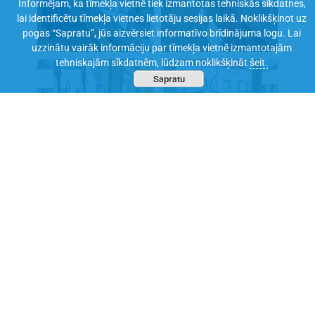
Informējam, ka tīmekļa vietnē tiek izmantotas tehniskās sīkdatnes,
lai identificētu tīmekļa vietnes lietotāju sesijas laikā. Noklikšķinot uz
pogas “Sapratu”, jūs aizvērsiet informatīvo brīdinājuma logu. Lai
uzzinātu vairāk informāciju par tīmekļa vietnē izmantotajām
tehniskajām sīkdatnēm, lūdzam noklikšķināt
šeit.
Sapratu