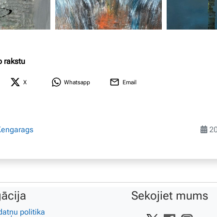
o rakstu
X
Whatsapp
Email
Ķengarags
20
ācija
Sekojiet mums
datņu politika