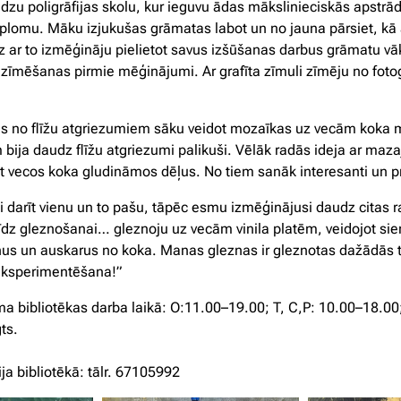
zu poligrāfijas skolu, kur ieguvu ādas mākslinieciskās apstrā
plomu. Māku izjukušas grāmatas labot un no jauna pārsiet, kā 
īdz ar to izmēģināju pielietot savus izšūšanas darbus grāmatu v
zīmēšanas pirmie mēģinājumi. Ar grafīta zīmuli zīmēju no foto
s no flīžu atgriezumiem sāku veidot mozaīkas uz vecām koka 
bija daudz flīžu atgriezumi palikuši. Vēlāk radās ideja ar ma
āt vecos koka gludināmos dēļus. No tiem sanāk interesanti un pra
ši darīt vienu un to pašu, tāpēc esmu izmēģinājusi daudz citas r
dz gleznošanai… gleznoju uz vecām vinila platēm, veidojot sie
nus un auskarus no koka. Manas gleznas ir gleznotas dažādās 
 eksperimentēšana!”
a bibliotēkas darba laikā: O:11.00–19.00; T, C,P: 10.00–18.00
ts.
ja bibliotēkā: tālr. 67105992