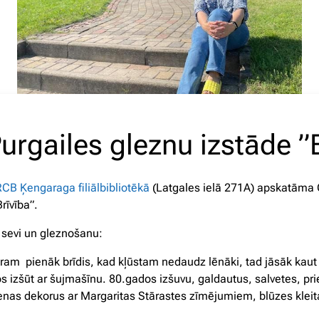
urgailes gleznu izstāde ”
RCB Ķengaraga filiālbibliotēkā
(Latgales ielā 271A) apskatāma G
rīvība”.
r sevi un gleznošanu:
am pienāk brīdis, kad kļūstam nedaudz lēnāki, tad jāsāk kaut k
s izšūt ar šujmašīnu. 80.gados izšuvu, galdautus, salvetes, pr
nas dekorus ar Margaritas Stārastes zīmējumiem, blūzes kleit