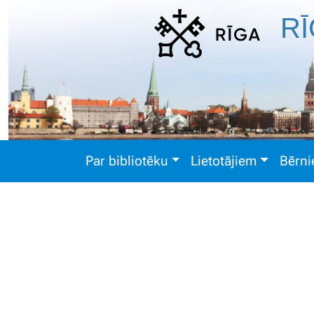
RĪ
Par bibliotēku
Lietotājiem
Bērn