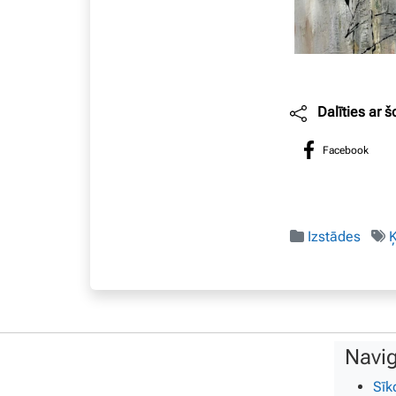
Dalīties ar š
Facebook
Izstādes
Navig
Sīk