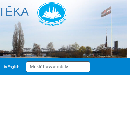
OTĒKA
English