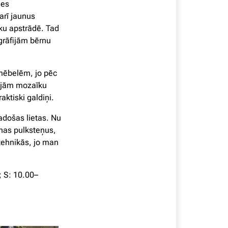
des
arī jaunus
āku apstrādē. Tad
grāfijām bērnu
mēbelēm, jo pēc
zajām mozaīku
ktiski galdiņi.
adošas lietas. Nu
nas pulksteņus,
tehnikās, jo man
; S: 10.00–