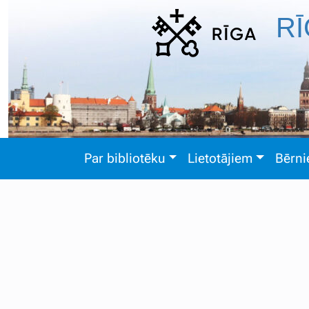
RĪ
Par bibliotēku
Lietotājiem
Bērn