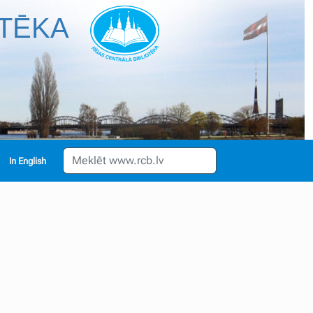
OTĒKA
English