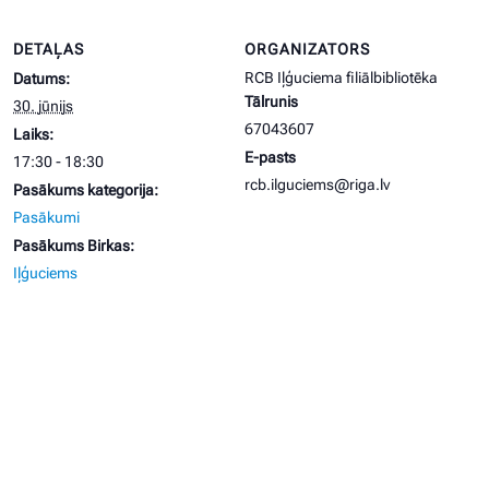
DETAĻAS
ORGANIZATORS
RCB Iļģuciema filiālbibliotēka
Datums:
Tālrunis
30. jūnijs
67043607
Laiks:
E-pasts
17:30 - 18:30
rcb.ilguciems@riga.lv
Pasākums kategorija:
Pasākumi
Pasākums Birkas:
Iļģuciems