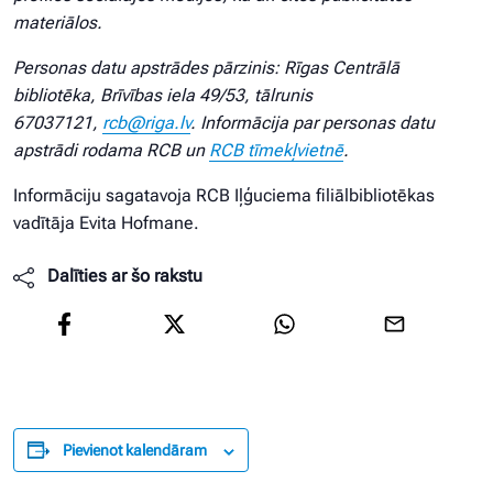
materiālos.
Personas datu apstrādes pārzinis: Rīgas Centrālā
bibliotēka, Brīvības iela 49/53, tālrunis
67037121,
rcb@riga.lv
. Informācija par personas datu
apstrādi rodama RCB un
RCB tīmekļvietnē
.
Informāciju sagatavoja RCB Iļģuciema filiālbibliotēkas
vadītāja Evita Hofmane.
Dalīties ar šo rakstu
Pievienot kalendāram