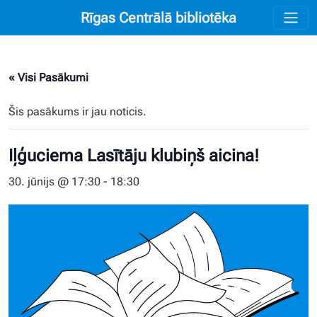
Rīgas Centrālā bibliotēka
« Visi Pasākumi
Šis pasākums ir jau noticis.
Iļģuciema Lasītāju klubiņš aicina!
30. jūnijs @ 17:30
-
18:30