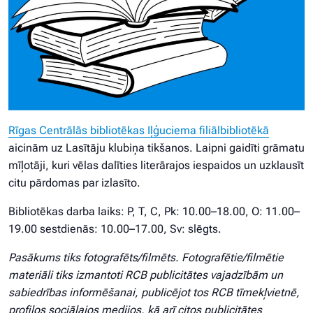
Rīgas Centrālās bibliotēkas Iļģuciema filiālbibliotēkā
aicinām uz Lasītāju klubiņa tikšanos. Laipni gaidīti grāmatu
mīļotāji, kuri vēlas dalīties literārajos iespaidos un uzklausīt
citu pārdomas par izlasīto.
Bibliotēkas darba laiks: P, T, C, Pk: 10.00–18.00, O: 11.00–
19.00 sestdienās: 10.00–17.00, Sv: slēgts.
Pasākums tiks fotografēts/filmēts. Fotografētie/filmētie
materiāli tiks izmantoti RCB publicitātes vajadzībām un
sabiedrības informēšanai, publicējot tos RCB tīmekļvietnē,
profilos sociālajos medijos, kā arī citos publicitātes