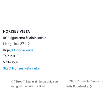
NORISES VIETA
RCB Iļģuciema filiālbibliotēka
Lidoņu iela 27 k-2
Rīga
,
+ Google karte
Tālrunis
67043607
Skatīt Norises vieta vietni
“Stropi”. Imants Daksis un
“Stropi”. Latvju zīmju darbnīca un
saulgriežu noskaņu vakars
Artis Robežnieks