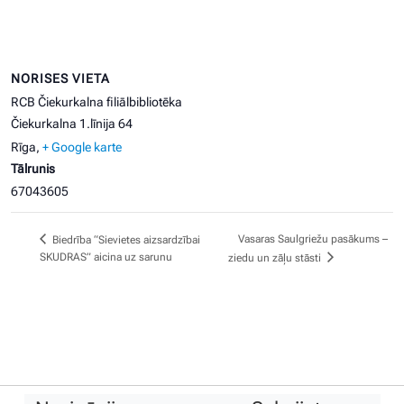
NORISES VIETA
RCB Čiekurkalna filiālbibliotēka
Čiekurkalna 1.līnija 64
Rīga
,
+ Google karte
Tālrunis
67043605
Vasaras Saulgriežu pasākums –
Biedrība “Sievietes aizsardzībai
SKUDRAS” aicina uz sarunu
ziedu un zāļu stāsti