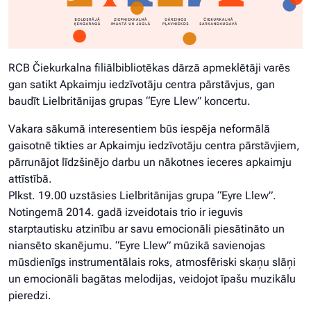
RCB Čiekurkalna filiālbibliotēkas dārzā apmeklētāji varēs
gan satikt Apkaimju iedzīvotāju centra pārstāvjus, gan
baudīt Lielbritānijas grupas “Eyre Llew” koncertu.
Vakara sākumā interesentiem būs iespēja neformālā
gaisotnē tikties ar Apkaimju iedzīvotāju centra pārstāvjiem,
pārrunājot līdzšinējo darbu un nākotnes ieceres apkaimju
attīstībā.
Plkst. 19.00 uzstāsies Lielbritānijas grupa “Eyre Llew”.
Notingemā 2014. gadā izveidotais trio ir ieguvis
starptautisku atzinību ar savu emocionāli piesātināto un
niansēto skanējumu. “Eyre Llew” mūzikā savienojas
mūsdienīgs instrumentālais roks, atmosfēriski skaņu slāņi
un emocionāli bagātas melodijas, veidojot īpašu muzikālu
pieredzi.