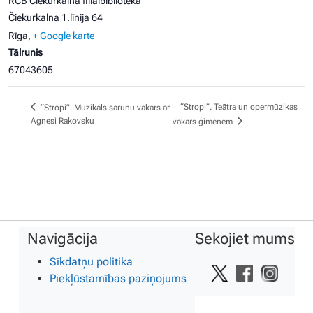
RCB Čiekurkalna filiālbibliotēka
Čiekurkalna 1.līnija 64
Rīga
,
+ Google karte
Tālrunis
67043605
“Stropi”. Teātra un opermūzikas
“Stropi”. Muzikāls sarunu vakars ar
Agnesi Rakovsku
vakars ģimenēm
Navigācija
Sekojiet mums
Sīkdatņu politika
Piekļūstamības paziņojums