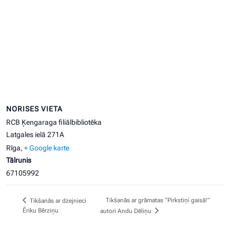
NORISES VIETA
RCB Ķengaraga filiālbibliotēka
Latgales ielā 271A
Rīga
,
+ Google karte
Tālrunis
67105992
Tikšanās ar grāmatas “Pirkstiņi gaisā!”
Tikšanās ar dzejnieci
Ēriku Bērziņu
autori Andu Dēliņu