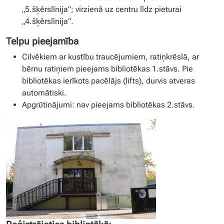
„5.šķērslīnija”; virzienā uz centru līdz pieturai
„4.šķērslīnija”.
Telpu pieejamība
Cilvēkiem ar kustību traucējumiem, ratiņkrēslā, ar
bērnu ratiņiem pieejams bibliotēkas 1.stāvs. Pie
bibliotēkas ierīkots pacēlājs (lifts), durvis atveras
automātiski.
Apgrūtinājumi: nav pieejams bibliotēkas 2.stāvs.