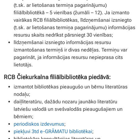
(t.sk. ar lietošanas termiņa pagarinājumu)
filiālbibliotēkā – 5 vienības (žurnāli – 12). Ja izmanto
vairākas RCB filiālbibliotēkas, līdzņemšanai izsniegto
(t.sk. ar lietošanas termiņa pagarinājumu) informācijas
resursu skaits nedrīkst pārsniegt 30 vienības;
līdzņemšanai izsniegto informācijas resursu
izmantošanas termiņš ir divas nedēļas. Termiņu var
pagarināt, ja informācijas resursu nepieprasa cits
lietotājs.
RCB Čiekurkalna filiālbibliotēka piedāvā:
izmantot bibliotēkas pieaugušo un bērnu literatūras
nodaļu;
daiļliteratūru, dažādu nozaru jaunāko literatūru
latviešu valodā un svešvalodās pieaugušajiem un
bērniem;
periodiskos izdevumus
;
piekļuvi 3td e-GRĀMATU bibliotēkai
;
bibliotekāra konsultācijas literatūras un