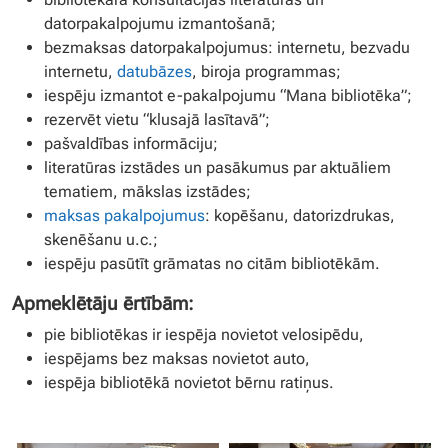
datorpakalpojumu izmantošanā;
bezmaksas datorpakalpojumus: internetu, bezvadu
internetu,
datubāzes
, biroja programmas;
iespēju izmantot e-pakalpojumu “Mana bibliotēka”;
rezervēt vietu “klusajā lasītavā”;
pašvaldības informāciju;
literatūras izstādes un pasākumus par aktuāliem
tematiem, mākslas izstādes;
maksas pakalpojumus
: kopēšanu, datorizdrukas,
skenēšanu u.c.;
iespēju pasūtīt grāmatas no citām bibliotēkām.
Apmeklētāju ērtībām:
pie bibliotēkas ir iespēja novietot velosipēdu,
iespējams bez maksas novietot auto,
iespēja bibliotēkā novietot bērnu ratiņus.