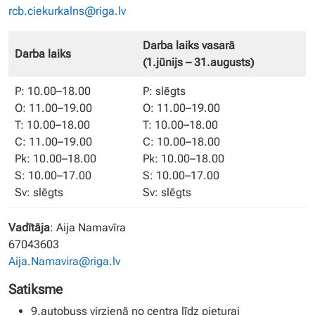
rcb.ciekurkalns@riga.lv
Darba laiks vasarā
Darba laiks
(1.jūnijs – 31.augusts)
P: 10.00–18.00
P: slēgts
O: 11.00–19.00
O: 11.00–19.00
T: 10.00–18.00
T: 10.00–18.00
C: 11.00–19.00
C: 10.00–18.00
Pk: 10.00–18.00
Pk: 10.00–18.00
S: 10.00–17.00
S: 10.00–17.00
Sv: slēgts
Sv: slēgts
Vadītāja
: Aija Namavīra
67043603
Aija.Namavira@riga.lv
Satiksme
9.autobuss virzienā no centra līdz pieturai