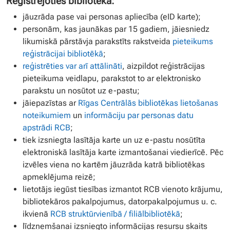
Reģistrējoties bibliotēkā:
jāuzrāda pase vai personas apliecība (eID karte);
personām, kas jaunākas par 15 gadiem, jāiesniedz
likumiskā pārstāvja parakstīts rakstveida
pieteikums
reģistrācijai bibliotēkā
;
reģistrēties var arī attālināti
, aizpildot reģistrācijas
pieteikuma veidlapu, parakstot to ar elektronisko
parakstu un nosūtot uz e-pastu;
jāiepazīstas ar
Rīgas Centrālās bibliotēkas lietošanas
noteikumiem
un
informāciju par personas datu
apstrādi RCB
;
tiek izsniegta lasītāja karte un uz e-pastu nosūtīta
elektroniskā lasītāja karte izmantošanai viedierīcē. Pēc
izvēles viena no kartēm jāuzrāda katrā bibliotēkas
apmeklējuma reizē;
lietotājs iegūst tiesības izmantot RCB vienoto krājumu,
bibliotekāros pakalpojumus, datorpakalpojumus u. c.
ikvienā
RCB struktūrvienībā / filiālbibliotēkā
;
līdzņemšanai izsniegto informācijas resursu skaits