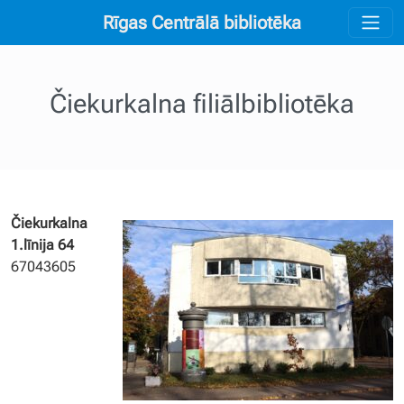
Rīgas Centrālā bibliotēka
Čiekurkalna filiālbibliotēka
Čiekurkalna
1.līnija 64
67043605