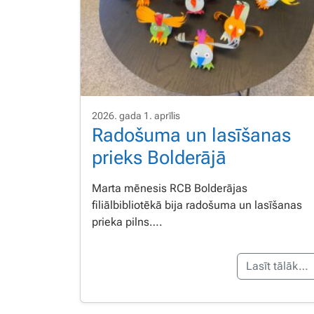
2026. gada 1. aprīlis
Radošuma un lasīšanas
prieks Bolderājā
Marta mēnesis RCB Bolderājas
filiālbibliotēkā bija radošuma un lasīšanas
prieka pilns….
Lasīt tālāk…