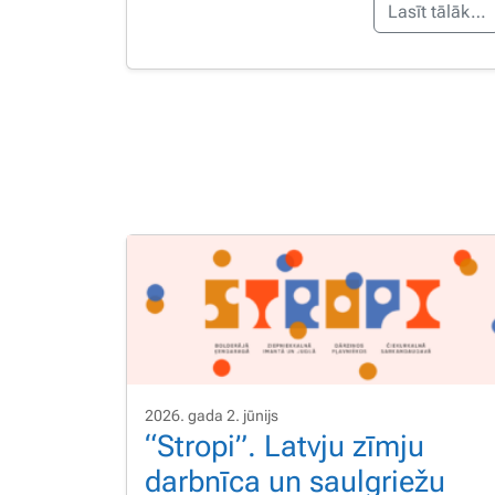
Lasīt tālāk…
2026. gada 2. jūnijs
“Stropi”. Latvju zīmju
darbnīca un saulgriežu