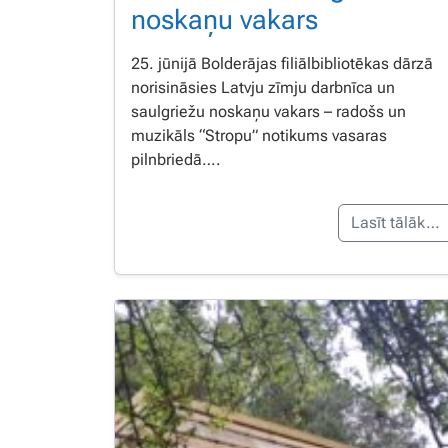
noskaņu vakars
25. jūnijā Bolderājas filiālbibliotēkas dārzā
norisināsies Latvju zīmju darbnīca un
saulgriežu noskaņu vakars – radošs un
muzikāls “Stropu” notikums vasaras
pilnbriedā….
Lasīt tālāk…