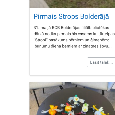
Pirmais Strops Bolderājā
31. maijā RCB Bolderājas filiālbibliotēkas
dārzā notika pirmais šīs vasaras kultūrtelpas
“Stropi” pasākums bērniem un ģimenēm:
brīnumu diena bērniem ar zinātnes šovu…
Lasīt tālāk…