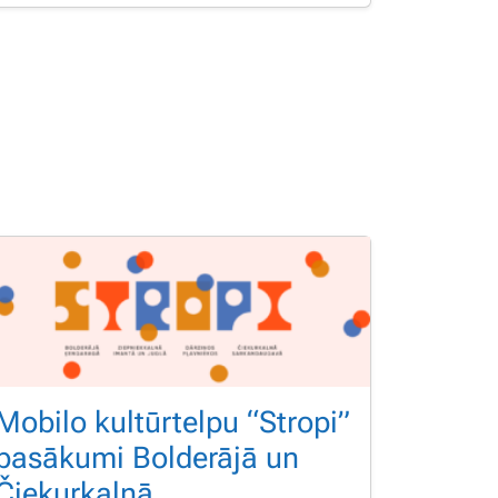
Mobilo kultūrtelpu “Stropi”
pasākumi Bolderājā un
Čiekurkalnā