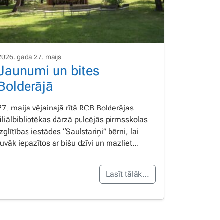
2026. gada 27. maijs
Jaunumi un bites
Bolderājā
27. maija vējainajā rītā RCB Bolderājas
filiālbibliotēkas dārzā pulcējās pirmsskolas
izglītības iestādes “Saulstariņi” bērni, lai
tuvāk iepazītos ar bišu dzīvi un mazliet…
Lasīt tālāk…