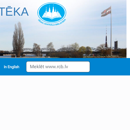
OTĒKA
English