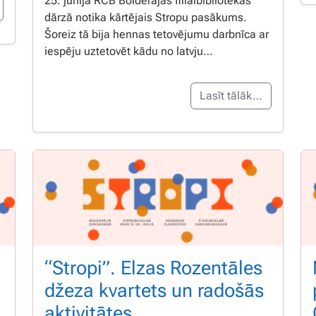
25. jūnijā RCB Bolderājas filiālbibliotēkas
dārzā notika kārtējais Stropu pasākums.
Šoreiz tā bija hennas tetovējumu darbnīca ar
iespēju uztetovēt kādu no latvju…
Lasīt tālāk…
“Stropi”. Elzas Rozentāles
džeza kvartets un radošās
aktivitātes