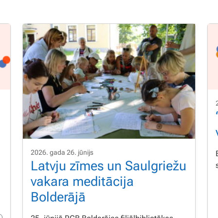
2026. gada 26. jūnijs
Latvju zīmes un Saulgriežu
vakara meditācija
Bolderājā