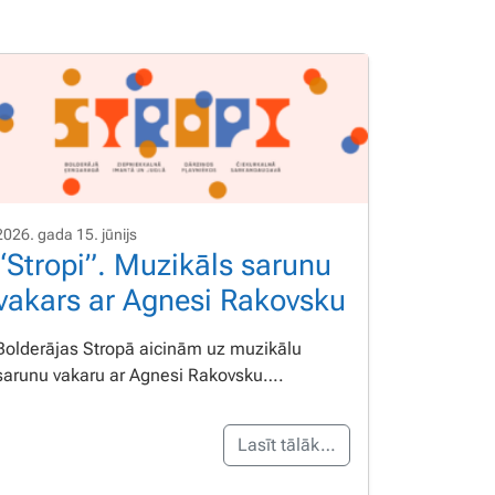
2026. gada 15. jūnijs
“Stropi”. Muzikāls sarunu
vakars ar Agnesi Rakovsku
Bolderājas Stropā aicinām uz muzikālu
sarunu vakaru ar Agnesi Rakovsku….
Lasīt tālāk…