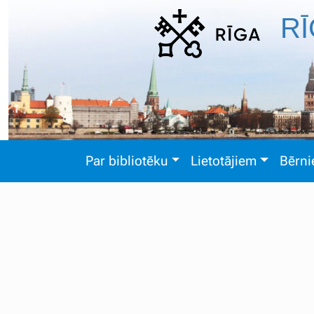
RĪ
Par bibliotēku
Lietotājiem
Bērn