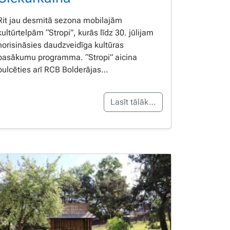
Rit jau desmitā sezona mobilajām
kultūrtelpām “Stropi”, kurās līdz 30. jūlijam
norisināsies daudzveidīga kultūras
pasākumu programma. “Stropi” aicina
pulcēties arī RCB Bolderājas…
Lasīt tālāk…