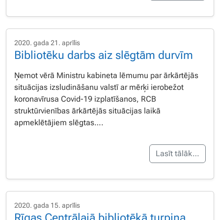
2020. gada 21. aprīlis
Bibliotēku darbs aiz slēgtām durvīm
Ņemot vērā Ministru kabineta lēmumu par ārkārtējās
situācijas izsludināšanu valstī ar mērķi ierobežot
koronavīrusa Covid-19 izplatīšanos, RCB
struktūrvienības ārkārtējās situācijas laikā
apmeklētājiem slēgtas….
Lasīt tālāk…
2020. gada 15. aprīlis
Rīgas Centrālajā bibliotēkā turpina