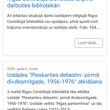
darboties bibliotekāri
Arī ārkārtas situācijā darbs lasītājiem slēgtajā Rīgas
Centrālajā bibliotēkā nav apstājies, pilnā sparā norit
krājuma inventarizācija un iekšējie darbi. Foto: F64…
Lasīt tālāk…
2020. gada 6. marts
Izstādes “Pieskarties debesīm: pirmā
divdesmitgade, 1956-1976” atklāšana
3.martā Rīgas Centrālajā bibliotēkā tika atklāta
izstāde “Pieskarties debesīm: pirmā divdesmitgade,
1956-1976”. Izstāde veltīta “Rīgas pantomīmai” un tās
vadītāja Roberta Ligera (1931-2013)…