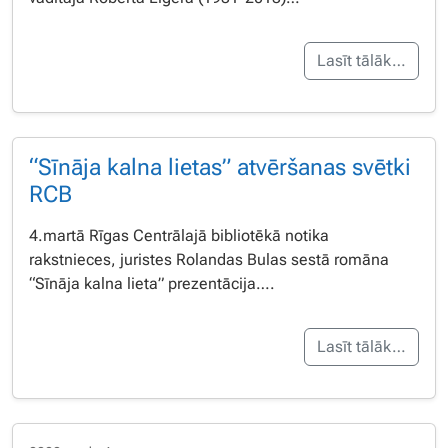
Lasīt tālāk…
“Sīnāja kalna lietas” atvēršanas svētki
RCB
4.martā Rīgas Centrālajā bibliotēkā notika
rakstnieces, juristes Rolandas Bulas sestā romāna
“Sīnāja kalna lieta” prezentācija….
Lasīt tālāk…