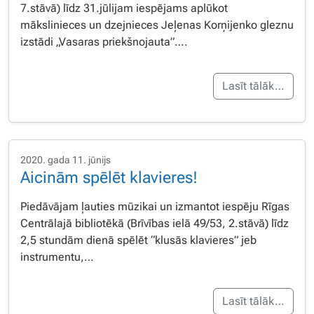
7.stāvā) līdz 31.jūlijam iespējams aplūkot
mākslinieces un dzejnieces Jeļenas Korņijenko gleznu
izstādi „Vasaras priekšnojauta”….
Lasīt tālāk…
2020. gada 11. jūnijs
Aicinām spēlēt klavieres!
Piedāvājam ļauties mūzikai un izmantot iespēju Rīgas
Centrālajā bibliotēkā (Brīvības ielā 49/53, 2.stāvā) līdz
2,5 stundām dienā spēlēt “klusās klavieres” jeb
instrumentu,…
Lasīt tālāk…