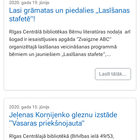
2020. gada 19. jūnijs
Lasi grāmatas un piedalies „Lasīšanas
stafetē”!
Rīgas Centrālā bibliotēkas Bērnu literatūras nodaļa arī
šogad ir iesaistījusies apgāda “Zvaigzne ABC”
organizētajā lasīšanas veicināšanas programmā
bērniem un jauniešiem „Lasīšanas stafete”,…
Lasīt tālāk…
2020. gada 15. jūnijs
Jeļenas Korņijenko gleznu izstāde
“Vasaras priekšnojauta”
Rīgas Centrālajā bibliotēkā (Brīvības ielā 49/53,