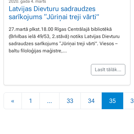
2020. gada 4. marts
Latvijas Dievturu sadraudzes
sarīkojums “Jūriņai treji vārti”
27.martā plkst.18.00 Rīgas Centrālajā bibliotēkā
(Brīvības ielā 49/53, 2.stāvā) notiks Latvijas Dievturu
sadraudzes sarīkojums “Jūriņai treji vārti”. Viesos –
baltu filoloģijas maģistre,…
Lasīt tālāk…
Rakstu navigācija
«
1
…
33
34
35
3