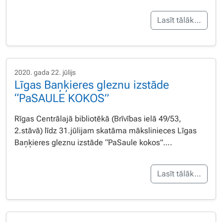
Lasīt tālāk…
2020. gada 22. jūlijs
Līgas Baņķieres gleznu izstāde
“PaSAULE KOKOS”
Rīgas Centrālajā bibliotēkā (Brīvības ielā 49/53,
2.stāvā) līdz 31.jūlijam skatāma mākslinieces Līgas
Baņķieres gleznu izstāde “PaSaule kokos”….
Lasīt tālāk…