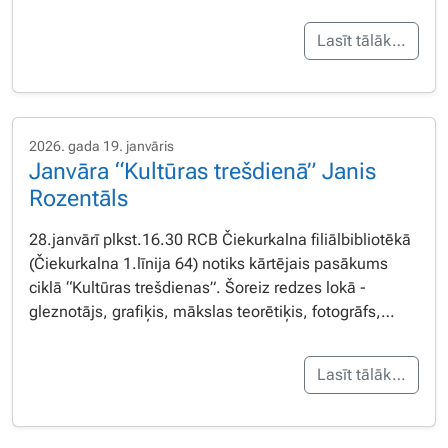
Lasīt tālāk…
2026. gada 19. janvāris
Janvāra “Kultūras trešdienā” Janis
Rozentāls
28.janvārī plkst.16.30 RCB Čiekurkalna filiālbibliotēkā
(Čiekurkalna 1.līnija 64) notiks kārtējais pasākums
ciklā “Kultūras trešdienas”. Šoreiz redzes lokā -
gleznotājs, grafiķis, mākslas teorētiķis, fotogrāfs,…
Lasīt tālāk…