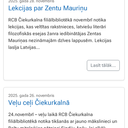
2025. gada 28. novembris
Lekcijas par Zentu Mauriņu
RCB Čiekurkalna filiālbibliotēkā novembrī notika
lekcijas, kas veltītas rakstnieces, latviešu literāri
filozofiskās esejas žanra iedibinātājas Zentas
Mauriņas nezināmajām dzīves lappusēm. Lekcijas
lasīja Latvijas…
Lasīt tālāk…
2025. gada 26. novembris
Veļu ceļi Čiekurkalnā
24.novembrī – veļu laikā RCB Čiekurkalna
filiālbibliotēkā notika tikšanās ar jauno mākslinieci un