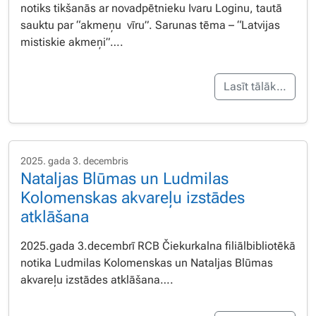
notiks tikšanās ar novadpētnieku Ivaru Loginu, tautā
sauktu par “akmeņu vīru”. Sarunas tēma – “Latvijas
mistiskie akmeņi”….
Lasīt tālāk…
2025. gada 3. decembris
Nataljas Blūmas un Ludmilas
Kolomenskas akvareļu izstādes
atklāšana
2025.gada 3.decembrī RCB Čiekurkalna filiālbibliotēkā
notika Ludmilas Kolomenskas un Nataljas Blūmas
akvareļu izstādes atklāšana….