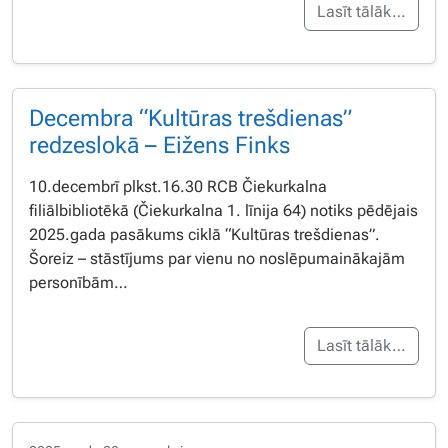
Lasīt tālāk…
Decembra “Kultūras trešdienas”
redzeslokā – Eižens Finks
10.decembrī plkst.16.30 RCB Čiekurkalna
filiālbibliotēkā (Čiekurkalna 1. līnija 64) notiks pēdējais
2025.gada pasākums ciklā “Kultūras trešdienas”.
Šoreiz – stāstījums par vienu no noslēpumainākajām
personībām…
Lasīt tālāk…