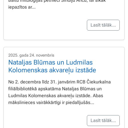
Baltu mitoloģijas pētnieci Sindiju Anču, lai sīkāk
iepazītos ar…
Lasīt tālāk…
2025. gada 24. novembris
Nataljas Blūmas un Ludmilas
Kolomenskas akvareļu izstāde
No 2. decembra līdz 31. janvārim RCB Čiekurkalna
filiālbibliotēkā apskatāma Nataljas Blūmas un
Ludmilas Kolomenskas akvareļu izstāde. Abas
mākslinieces vairākkārtīgi ir piedalījušās…
Lasīt tālāk…