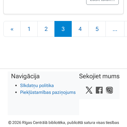
Rakstu navigācija
«
1
2
3
4
5
…
Navigācija
Sekojiet mums
Sīkdatņu politika
Piekļūstamības paziņojums
© 2026 Rīgas Centrālā bibliotēka, publicētā satura visas tiesības