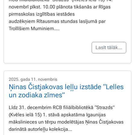
novembrī plkst. 10.00 plānota tikšanās ar Rīgas
pirmsskolas izglītības iestādes
audzēkņiem Rītausmas stundas lasījumā par
Trollīšiem Muminiem….
Lasīt tālāk…
2025. gada 11. novembris
Ņinas Čistjakovas leļļu izstāde “Lelles
un zodiaka zīmes”
Līdz 31. decembrim RCB filiālbibliotēkā “Strazds”
(Kvēles ielā 15) 1. stāvā apskatāma Igaunijas
mākslinieces un tērpu modelētājas Ņinas Čistjakovas
darinātā autorleļļu kolekcija…