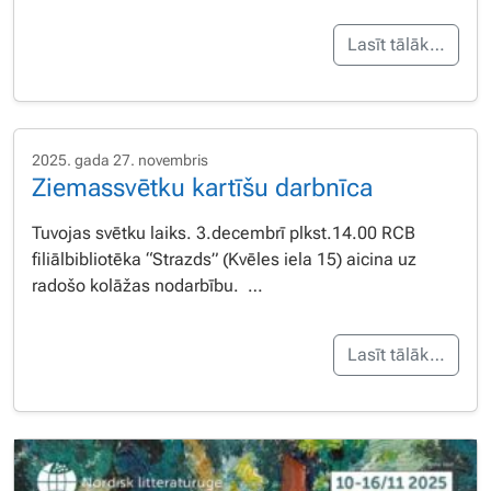
Lasīt tālāk…
2025. gada 27. novembris
Ziemassvētku kartīšu darbnīca
Tuvojas svētku laiks. 3.decembrī plkst.14.00 RCB
filiālbibliotēka “Strazds” (Kvēles iela 15) aicina uz
radošo kolāžas nodarbību. …
Lasīt tālāk…