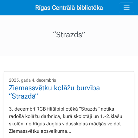
Rīgas Centrālā bibliotēka
“Strazds”
2025. gada 4. decembris
Ziemassvētku kolāžu burvība
“Strazdā”
3. decembrī RCB filiālbibliotēkā “Strazds” notika
radošā kolāžu darbnīca, kurā skolotāji un 1.-2.klašu
skolēni no Rīgas Juglas vidusskolas mācījās veidot
Ziemassvētku apsveikuma…