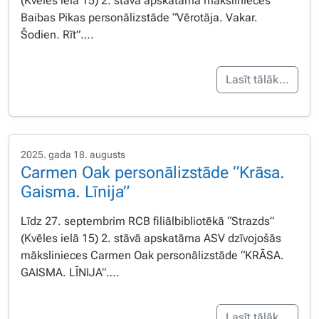
(Kvēles ielā 15) 2. stāvā apskatāma mākslinieces
Baibas Pikas personālizstāde “Vērotāja. Vakar.
Šodien. Rīt”….
Lasīt tālāk…
2025. gada 18. augusts
Carmen Oak personālizstāde “Krāsa.
Gaisma. Līnija”
Līdz 27. septembrim RCB filiālbibliotēkā “Strazds”
(Kvēles ielā 15) 2. stāvā apskatāma ASV dzīvojošās
mākslinieces Carmen Oak personālizstāde “KRĀSA.
GAISMA. LĪNIJA”….
Lasīt tālāk…