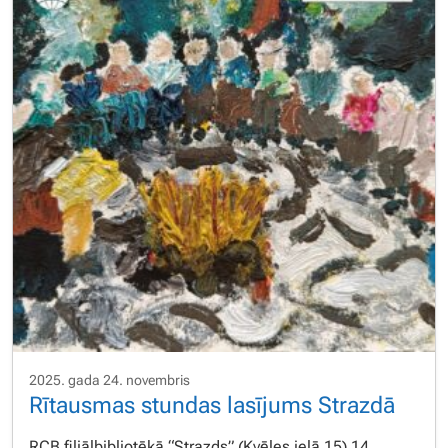
2025. gada 24. novembris
Rītausmas stundas lasījums Strazdā
RCB filiālbibliotēkā “Strazds” (Kvēles ielā 15) 14.