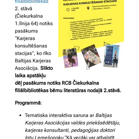
filiālbibliotēkas
2. stāvā
(Čiekurkalna
1.līnija 64) notiks
pasākums
“Karjeras
konsultēšanas
stacijas”, ko rīko
Baltijas Karjeras
Asociācija.
Slikto
laika apstākļu
dēļ pasākums notiks RCB Čiekurkalna
filiālbibliotēkas bērnu literatūras nodaļā 2.stāvā.
Programmā
:
Tematiska interaktīva saruna ar
Baltijas
Karjeras Asociācijas valdes priekšsēdētāju,
karjeras konsultanti, pedagoģijas doktori
Intu Lemešonoku
“Kā vecāki var atbalstīt