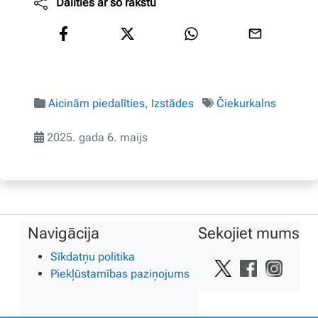
Dalīties ar šo rakstu
Aicinām piedalīties
,
Izstādes
Čiekurkalns
2025. gada 6. maijs
Navigācija
Sekojiet mums
Sīkdatņu politika
Piekļūstamības paziņojums