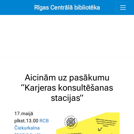
Rīgas Centrālā bibliotēka
Aicinām uz pasākumu
“Karjeras konsultēšanas
stacijas”
17.maijā
plkst.13.00
RCB
Čiekurkalna