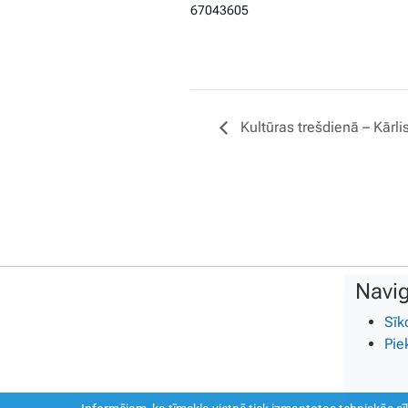
67043605
Kultūras trešdienā – Kārl
Navig
Sīk
Pie