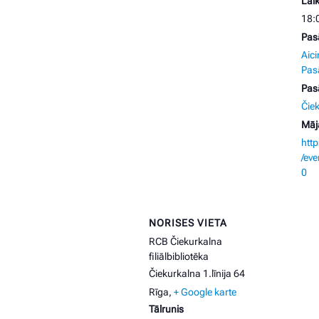
Laik
18:
Pas
Aici
Pas
Pas
Čie
Māj
htt
/ev
0
NORISES VIETA
RCB Čiekurkalna
filiālbibliotēka
Čiekurkalna 1.līnija 64
Rīga
,
+ Google karte
Tālrunis