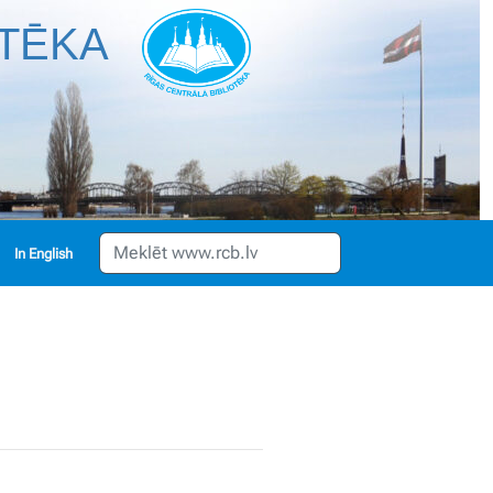
OTĒKA
English