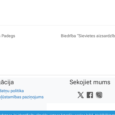
is Padegs
Biedrība “Sievietes aizsardz
ācija
Sekojiet mums
datņu politika
kļūstamības paziņojums