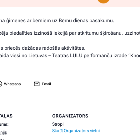
icina ģimenes ar bērniem uz Bērnu dienas pasākumu.
a piedalīties izzinošā lekcijā par atkritumu šķirošanu, uzzinot,
 priecēs dažādas radošās aktivitātes.
aida viesi no Lietuvas – Teatras LULU performanču izrāde “Kn
Whatsapp
Email
TAĻAS
ORGANIZATORS
Stropi
ums:
Skatīt Organizators vietni
ūnijs