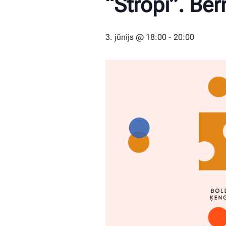
“Stropi”. Bē
3. jūnijs @ 18:00
-
20:00