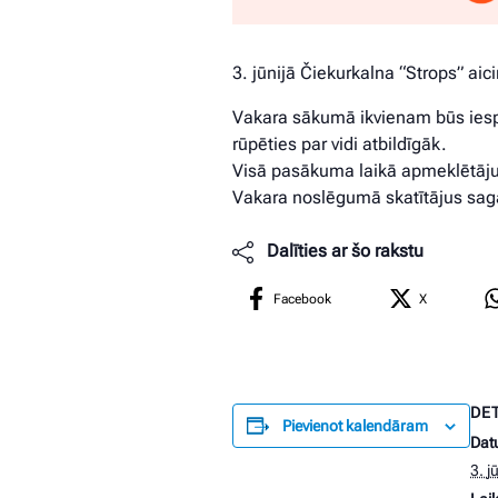
3. jūnijā Čiekurkalna “Strops” a
Vakara sākumā ikvienam būs iespēj
rūpēties par vidi atbildīgāk.
Visā pasākuma laikā apmeklētājus
Vakara noslēgumā skatītājus sag
Dalīties ar šo rakstu
Facebook
X
DE
Pievienot kalendāram
Dat
3. j