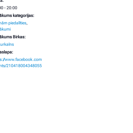
s:
00 - 20:00
ākums kategorijas:
nām piedalīties
,
ākumi
ākums Birkas:
kurkalns
aslapa:
ps://www.facebook.com
ents/210418004348055