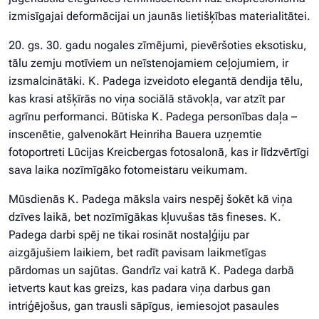
izmisīgajai deformācijai un jaunās lietišķības materialitātei.
20. gs. 30. gadu nogales zīmējumi, pievēršoties eksotisku,
tālu zemju motīviem un neīstenojamiem ceļojumiem, ir
izsmalcinātāki. K. Padega izveidoto elegantā dendija tēlu,
kas krasi atšķīrās no viņa sociālā stāvokļa, var atzīt par
agrīnu performanci. Būtiska K. Padega personības daļa –
inscenētie, galvenokārt Heinriha Bauera uzņemtie
fotoportreti Lūcijas Kreicbergas fotosalonā, kas ir līdzvērtīgi
sava laika nozīmīgāko fotomeistaru veikumam.
Mūsdienās K. Padega māksla vairs nespēj šokēt kā viņa
dzīves laikā, bet nozīmīgākas kļuvušas tās fineses. K.
Padega darbi spēj ne tikai rosināt nostaļģiju par
aizgājušiem laikiem, bet radīt pavisam laikmetīgas
pārdomas un sajūtas. Gandrīz vai katrā K. Padega darbā
ietverts kaut kas greizs, kas padara viņa darbus gan
intriģējošus, gan trausli sāpīgus, iemiesojot pasaules