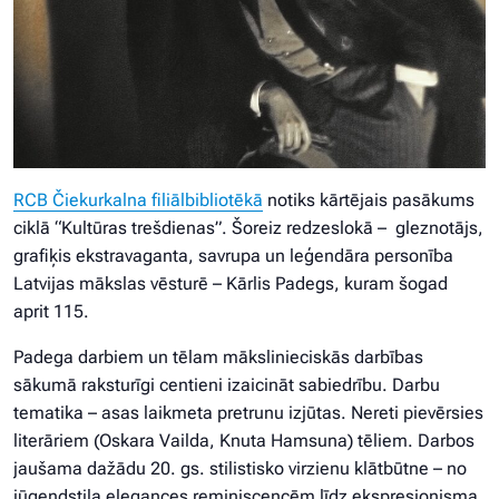
RCB Čiekurkalna filiālbibliotēkā
notiks kārtējais pasākums
ciklā “Kultūras trešdienas”. Šoreiz redzeslokā – gleznotājs,
grafiķis ekstravaganta, savrupa un leģendāra personība
Latvijas mākslas vēsturē – Kārlis Padegs, kuram šogad
aprit 115.
Padega darbiem un tēlam mākslinieciskās darbības
sākumā raksturīgi centieni izaicināt sabiedrību. Darbu
tematika – asas laikmeta pretrunu izjūtas. Nereti pievērsies
literāriem (Oskara Vailda, Knuta Hamsuna) tēliem. Darbos
jaušama dažādu 20. gs. stilistisko virzienu klātbūtne – no
jūgendstila elegances reminiscencēm līdz ekspresionisma