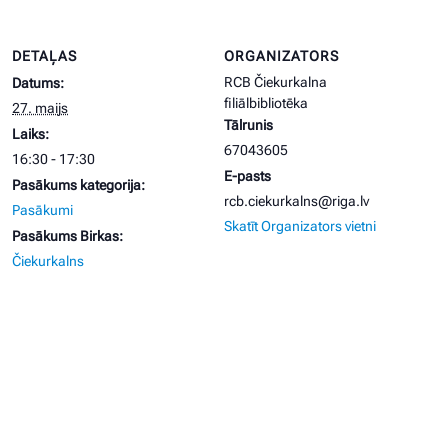
DETAĻAS
ORGANIZATORS
RCB Čiekurkalna
Datums:
filiālbibliotēka
27. maijs
Tālrunis
Laiks:
67043605
16:30 - 17:30
E-pasts
Pasākums kategorija:
rcb.ciekurkalns@riga.lv
Pasākumi
Skatīt Organizators vietni
Pasākums Birkas:
Čiekurkalns