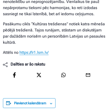
nenoteiktību un neprognozējamību. Vienlaikus tie pauž
nepārprotamu tieksmi pēc harmonijas, ko reti izdodas
sasniegt ne tikai īstenībā, bet arī iedomu ceļojumos.
Pasākumu cikls “Kultūras trešdienas” notiek katra mēneša
pēdējā trešdienā. Tajos runājam, stāstam un diskutējam
par dažādām norisēm un personībām Latvijas un pasaules
kultūrā.
Attēls no
https://lr1.lsm.lv/
Dalīties ar šo rakstu
Pievienot kalendāram