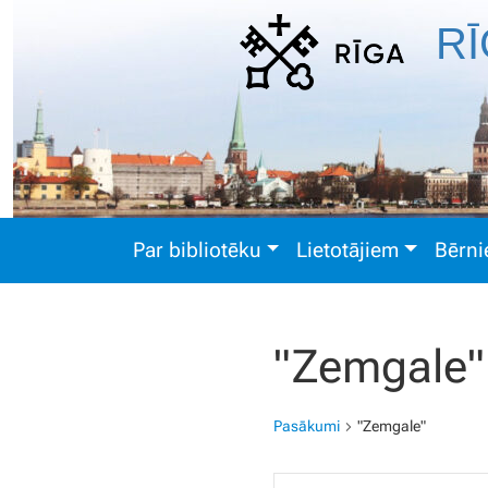
RĪ
Par bibliotēku
Lietotājiem
Bērn
"Zemgale"
Pasākumi
"Zemgale"