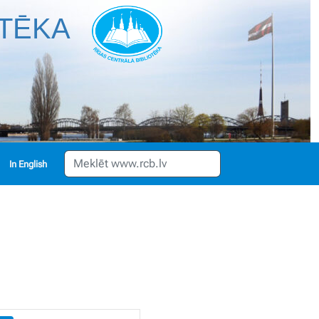
OTĒKA
English