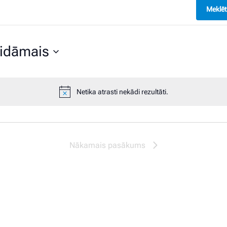
Meklēt
idāmais
ēties
mu.
Netika atrasti nekādi rezultāti.
Notice
Nākamais pasākums