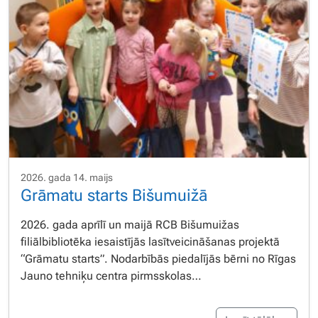
2026. gada 14. maijs
Grāmatu starts Bišumuižā
2026. gada aprīlī un maijā RCB Bišumuižas
filiālbibliotēka iesaistījās lasītveicināšanas projektā
“Grāmatu starts”. Nodarbībās piedalījās bērni no Rīgas
Jauno tehniķu centra pirmsskolas…