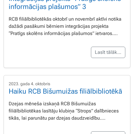
informācijas plašumos” 3
RCB filiālbibliotēkās oktobrī un novembrī aktīvi notika
dažādi pasākumi bērniem integrācijas projekta
“Pratīgs skolēns informācijas plašumos” ietvaros….
Lasīt tālāk…
2023. gada 4. oktobris
Haiku RCB Bišumuižas filiālbibliotēkā
Dzejas mēneša izskaņā RCB Bišumuižas
filiālbibliotēkas lasītāju klubiņa “Strops” dalībnieces
tikās, lai parunātu par dzejas daudzveidību….