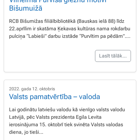
Bišumuižā
RCB Bišumižas filiālbibliotēkā (Bauskas ielā 88) līdz
22.aprīlim ir skatāma Ķekavas kultūras nama rokdarbu
pulciņa “Labieši” darbu izstāde “Purvītim pa pēdām”….
Lasīt tālāk…
2022. gada 12. oktobris
Valsts pamatvērtība – valoda
Lai godinātu latviešu valodu kā vienīgo valsts valodu
Latvijā, pēc Valsts prezidenta Egila Levita
ierosinājuma 15. oktobrī tiek svinēta Valsts valodas
diena, jo tieši…