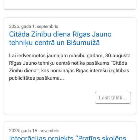
2025. gada 1. septembris
Citāda Zinību diena Rīgas Jauno
tehniķu centrā un Bišumuižā
Lai iedvesmotos jaunajam mācību gadam, 30.augustā
Rīgas Jauno tehniķu centrā notika pasākums “Citāda
Zinību diena”, kas norisinājās Rīgas interešu izglītības
publicitātes pasākuma…
Lasīt tālāk…
2023. gada 16. novembris
Integrācijas projekts “Pratīgs skolēns