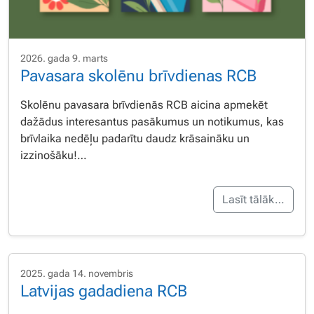
2026. gada 9. marts
Pavasara skolēnu brīvdienas RCB
Skolēnu pavasara brīvdienās RCB aicina apmekēt
dažādus interesantus pasākumus un notikumus, kas
brīvlaika nedēļu padarītu daudz krāsaināku un
izzinošāku!…
Lasīt tālāk…
2025. gada 14. novembris
Latvijas gadadiena RCB