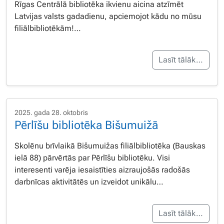
Rīgas Centrālā bibliotēka ikvienu aicina atzīmēt
Latvijas valsts gadadienu, apciemojot kādu no mūsu
filiālbibliotēkām!…
Lasīt tālāk…
2025. gada 28. oktobris
Pērlīšu bibliotēka Bišumuižā
Skolēnu brīvlaikā Bišumuižas filiālbibliotēka (Bauskas
ielā 88) pārvērtās par Pērlīšu bibliotēku. Visi
interesenti varēja iesaistīties aizraujošās radošās
darbnīcas aktivitātēs un izveidot unikālu…
Lasīt tālāk…