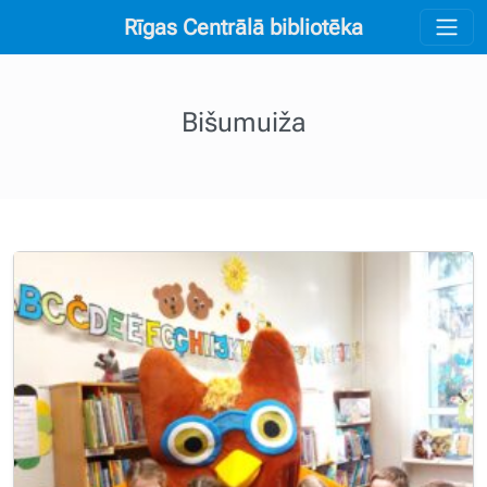
Rīgas Centrālā bibliotēka
Bišumuiža