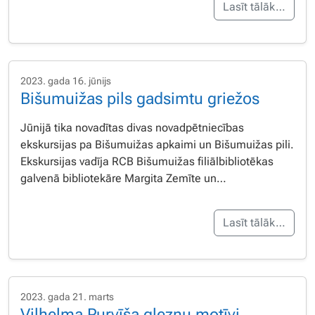
Lasīt tālāk…
2023. gada 16. jūnijs
Bišumuižas pils gadsimtu griežos
Jūnijā tika novadītas divas novadpētniecības
ekskursijas pa Bišumuižas apkaimi un Bišumuižas pili.
Ekskursijas vadīja RCB Bišumuižas filiālbibliotēkas
galvenā bibliotekāre Margita Zemīte un…
Lasīt tālāk…
2023. gada 21. marts
Vilhelma Purvīša gleznu motīvi