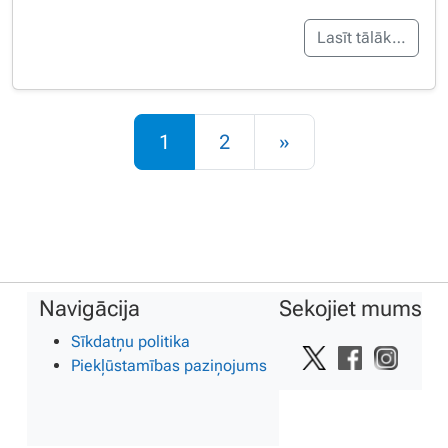
Lasīt tālāk…
Rakstu navigācija
1
2
»
Navigācija
Sekojiet mums
Sīkdatņu politika
Piekļūstamības paziņojums