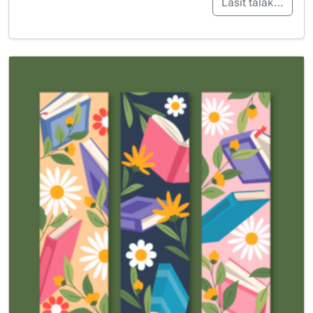
Lasīt tālāk…