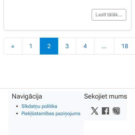
Lasīt tālāk…
Rakstu navigācija
«
1
2
3
4
…
18
Navigācija
Sekojiet mums
Sīkdatņu politika
Piekļūstamības paziņojums