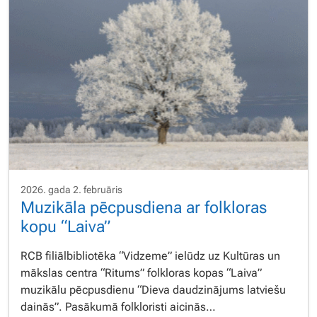
2026. gada 2. februāris
Muzikāla pēcpusdiena ar folkloras
kopu “Laiva”
RCB filiālbibliotēka “Vidzeme” ielūdz uz Kultūras un
mākslas centra “Ritums” folkloras kopas “Laiva”
muzikālu pēcpusdienu “Dieva daudzinājums latviešu
dainās”. Pasākumā folkloristi aicinās…