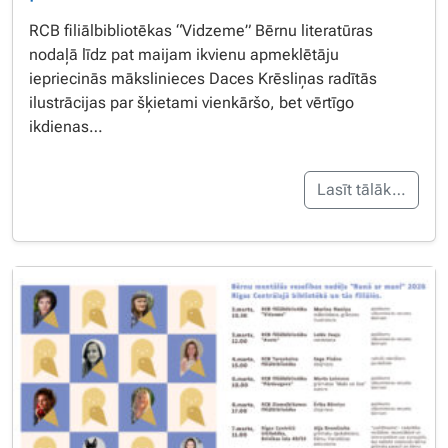
RCB filiālbibliotēkas “Vidzeme” Bērnu literatūras
nodaļā līdz pat maijam ikvienu apmeklētāju
iepriecinās mākslinieces Daces Krēsliņas radītās
ilustrācijas par šķietami vienkāršo, bet vērtīgo
ikdienas…
Lasīt tālāk…