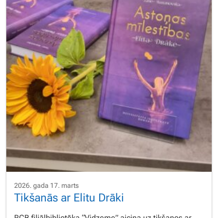
2026. gada 17. marts
Tikšanās ar Elitu Drāki
RCB filiālbibliotēka “Vidzeme” aicina uz tikšanos ar