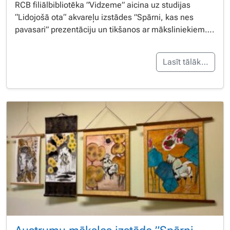
RCB filiālbibliotēka ”Vidzeme” aicina uz studijas
“Lidojošā ota“ akvareļu izstādes ”Spārni, kas nes
pavasari” prezentāciju un tikšanos ar māksliniekiem….
Lasīt tālāk…