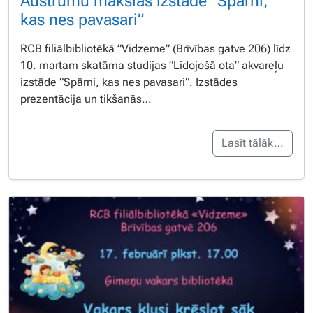
Austrumu mākslas izstāde ”Spārni,
kas nes pavasari”
RCB filiālbibliotēkā ”Vidzeme” (Brīvības gatve 206) līdz
10. martam skatāma studijas “Lidojošā ota“ akvareļu
izstāde ”Spārni, kas nes pavasari”. Izstādes
prezentācija un tikšanās…
Lasīt tālāk…