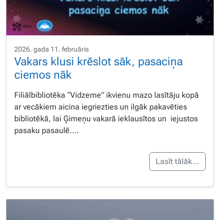
2026. gada 11. februāris
Vakars klusi krēslot sāk, pasaciņa
ciemos nāk
Filiālbibliotēka “Vidzeme” ikvienu mazo lasītāju kopā
ar vecākiem aicina iegriezties un ilgāk pakavēties
bibliotēkā, lai Ģimeņu vakarā ieklausītos un iejustos
pasaku pasaulē….
Lasīt tālāk…