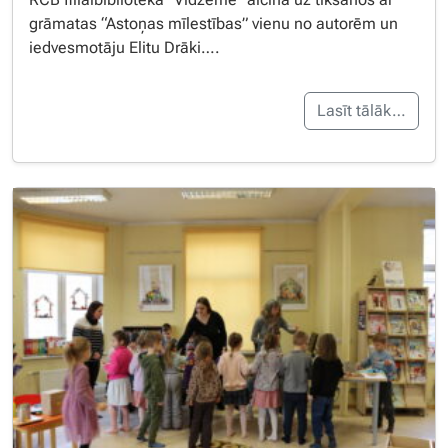
grāmatas “Astoņas mīlestības” vienu no autorēm un
iedvesmotāju Elitu Drāki….
Lasīt tālāk…