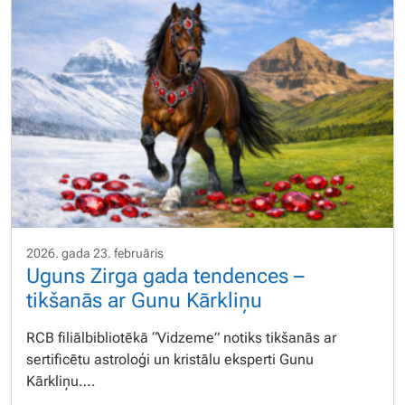
2026. gada 23. februāris
Uguns Zirga gada tendences –
tikšanās ar Gunu Kārkliņu
RCB filiālbibliotēkā “Vidzeme” notiks tikšanās ar
sertificētu astroloģi un kristālu eksperti Gunu
Kārkliņu….